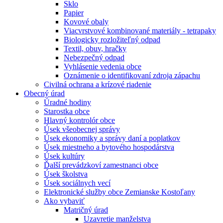
Sklo
Papier
Kovové obaly
Viacvrstvové kombinované materiály - tetrapaky
Biologicky rozložiteľný odpad
Textil, obuv, hračky
Nebezpečný odpad
Vyhlásenie vedenia obce
Oznámenie o identifikovaní zdroja zápachu
Civilná ochrana a krízové riadenie
Obecný úrad
Úradné hodiny
Starostka obce
Hlavný kontrolór obce
Úsek všeobecnej správy
Úsek ekonomiky a správy daní a poplatkov
Úsek miestneho a bytového hospodárstva
Úsek kultúry
Ďalší prevádzkoví zamestnanci obce
Úsek školstva
Úsek sociálnych vecí
Elektronické služby obce Zemianske Kostoľany
Ako vybaviť
Matričný úrad
Uzavretie manželstva