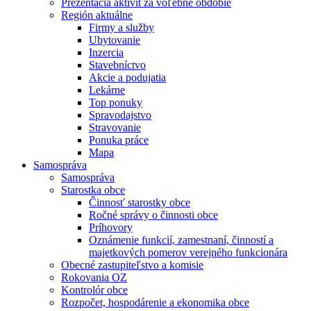
Prezentácia aktivít za voľebné obdobie
Región aktuálne
Firmy a služby
Ubytovanie
Inzercia
Stavebníctvo
Akcie a podujatia
Lekárne
Top ponuky
Spravodajstvo
Stravovanie
Ponuka práce
Mapa
Samospráva
Samospráva
Starostka obce
Činnosť starostky obce
Ročné správy o činnosti obce
Príhovory
Oznámenie funkcií, zamestnaní, činností a
majetkových pomerov verejného funkcionára
Obecné zastupiteľstvo a komisie
Rokovania OZ
Kontrolór obce
Rozpočet, hospodárenie a ekonomika obce