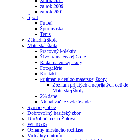
za rok 2011
za rok 2009
za rok 2001
Šport
Futbal
Športoviská
Tenis
Základná škola
Materská škola
Pracovný kolektív
Život v materskej škole
Rada materskej školy
Fotogaléria
Kontakt
Prijímanie detí do materskej školy
Zoznam prijatých a neprijatých detí do
Materskej školy
2% dane
Aktualizačné vzdelávanie
Symboly obce
Dobrovoľný hasičský zbor
Družobné mesto Žulová
WEBGIS
Oznamy miestneho rozhlasu
Virtuálny cintorín