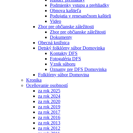
Podmienky vstupu a prehliadky
Obnova kaštieľa
Podujatia v renesančnom kaštieli
Video
Zbor pre občianske záležitosti
Zbor pre občianske záležitosti
Dokumenty
Obecná knižnica
Detský folklórny súbor Domovinka
Kontakty DFS
Fotogaléria DFS
Vznik súboru
Oznamy pre DFS Domovinka
Folklórny súbor Domovina
Kronika
Oceňovanie osobností
za rok 2025
za rok 2024
za rok 2020
za rok 2019
za rok 2017
za rok 2016
za rok 2013
za rok 2012