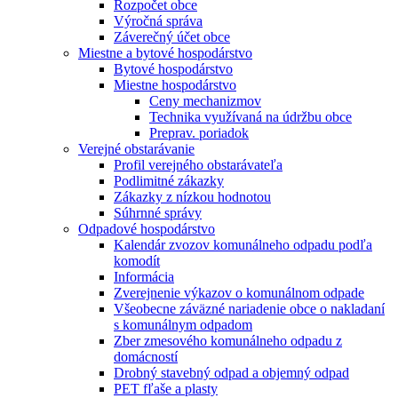
Rozpočet obce
Výročná správa
Záverečný účet obce
Miestne a bytové hospodárstvo
Bytové hospodárstvo
Miestne hospodárstvo
Ceny mechanizmov
Technika využívaná na údržbu obce
Preprav. poriadok
Verejné obstarávanie
Profil verejného obstarávateľa
Podlimitné zákazky
Zákazky z nízkou hodnotou
Súhrnné správy
Odpadové hospodárstvo
Kalendár zvozov komunálneho odpadu podľa
komodít
Informácia
Zverejnenie výkazov o komunálnom odpade
Všeobecne záväzné nariadenie obce o nakladaní
s komunálnym odpadom
Zber zmesového komunálneho odpadu z
domácností
Drobný stavebný odpad a objemný odpad
PET fľaše a plasty