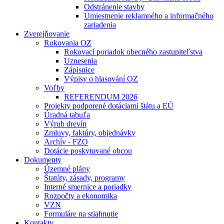
Odstránenie stavby
Umiestnenie reklamného a informačného
zariadenia
Zverejňovanie
Rokovania OZ
Rokovací poriadok obecného zastupiteľstva
Uznesenia
Zápisnice
Výpisy o hlasování OZ
Voľby
REFERENDUM 2026
Projekty podporené dotáciami štátu a EÚ
Úradná tabuľa
Výrub drevín
Zmluvy, faktúry, objednávky
Archív - FZO
Dotácie poskytované obcou
Dokumenty
Územné plány
Štatúty, zásady, programy
Interné smernice a poriadky
Rozpočty a ekonomika
VZN
Formuláre na stiahnutie
Kontakty