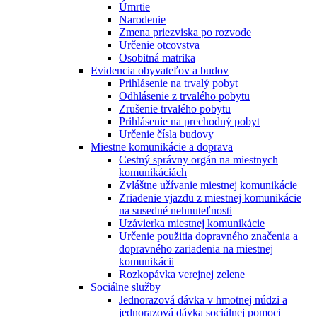
Úmrtie
Narodenie
Zmena priezviska po rozvode
Určenie otcovstva
Osobitná matrika
Evidencia obyvateľov a budov
Prihlásenie na trvalý pobyt
Odhlásenie z trvalého pobytu
Zrušenie trvalého pobytu
Prihlásenie na prechodný pobyt
Určenie čísla budovy
Miestne komunikácie a doprava
Cestný správny orgán na miestnych
komunikáciách
Zvláštne užívanie miestnej komunikácie
Zriadenie vjazdu z miestnej komunikácie
na susedné nehnuteľnosti
Uzávierka miestnej komunikácie
Určenie použitia dopravného značenia a
dopravného zariadenia na miestnej
komunikácii
Rozkopávka verejnej zelene
Sociálne služby
Jednorazová dávka v hmotnej núdzi a
jednorazová dávka sociálnej pomoci