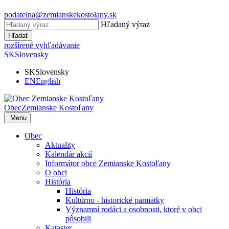
podatelna@zemianskekostolany.sk
Hľadaný výraz
Hľadať
rozšírené vyhľadávanie
SK
Slovensky
SK
Slovensky
EN
English
Obec
Zemianske Kostoľany
Menu
Obec
Aktuality
Kalendár akcií
Informátor obce Zemianske Kostoľany
O obci
História
História
Kultúrno - historické pamiatky
Významní rodáci a osobnosti, ktoré v obci
pôsobili
Kataster