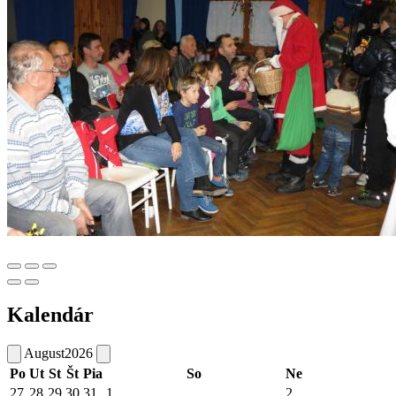
Kalendár
August
2026
Po
Ut
St
Št
Pia
So
Ne
27
28
29
30
31
1
2