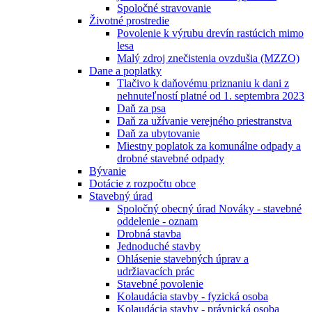
Spoločné stravovanie
Životné prostredie
Povolenie k výrubu drevín rastúcich mimo
lesa
Malý zdroj znečistenia ovzdušia (MZZO)
Dane a poplatky
Tlačivo k daňovému priznaniu k dani z
nehnuteľností platné od 1. septembra 2023
Daň za psa
Daň za užívanie verejného priestranstva
Daň za ubytovanie
Miestny poplatok za komunálne odpady a
drobné stavebné odpady
Bývanie
Dotácie z rozpočtu obce
Stavebný úrad
Spoločný obecný úrad Nováky - stavebné
oddelenie - oznam
Drobná stavba
Jednoduché stavby
Ohlásenie stavebných úprav a
udržiavacích prác
Stavebné povolenie
Kolaudácia stavby - fyzická osoba
Kolaudácia stavby - právnická osoba