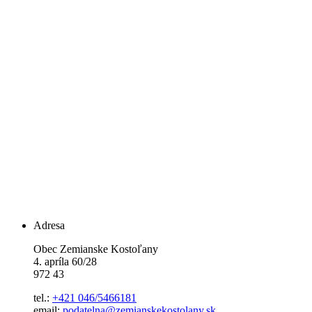
Adresa
Obec Zemianske Kostoľany
4. apríla 60/28
972 43
tel.:
+421 046/5466181
email:
podatelna@zemianskekostolany.sk