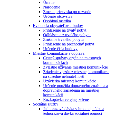
Úmrtie
Narodenie
Zmena priezviska po rozvode
Určenie otcovstva
Osobitná matrika
Evidencia obyvateľov a budov
Prihlásenie na trvalý pobyt
Odhlásenie z trvalého pobytu
Zrušenie trvalého pobytu
Prihlásenie na prechodný pobyt
Určenie čísla budovy
Miestne komunikácie a doprava
Cestný správny orgán na miestnych
komunikáciách
Zvláštne užívanie miestnej komunikácie
Zriadenie vjazdu z miestnej komunikácie
na susedné nehnuteľnosti
Uzávierka miestnej komunikácie
Určenie použitia dopravného značenia a
dopravného zariadenia na miestnej
komunikácii
Rozkopávka verejnej zelene
Sociálne služby
Jednorazová dávka v hmotnej núdzi a
jednorazová dávka sociálnej pomoci