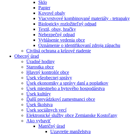
Sklo
Papier
Kovové obaly
Viacvrstvové kombinované materiály - tetrapaky
Biologicky rozložiteľný odpad
Textil, obuv, hračky
Nebezpečný odpad
Vyhlásenie vedenia obce
Oznámenie o identifikovaní zdroja zápachu
Civilná ochrana a krízové riadenie
Obecný úrad
Úradné hodiny
Starostka obce
Hlavný kontrolór obce
Úsek všeobecnej správy
Úsek ekonomiky a správy daní a poplatkov
Úsek miestneho a bytového hospodárstva
Úsek kultúry
Ďalší prevádzkoví zamestnanci obce
Úsek školstva
Úsek sociálnych vecí
Elektronické služby obce Zemianske Kostoľany
Ako vybaviť
Matričný úrad
Uzavretie manželstva