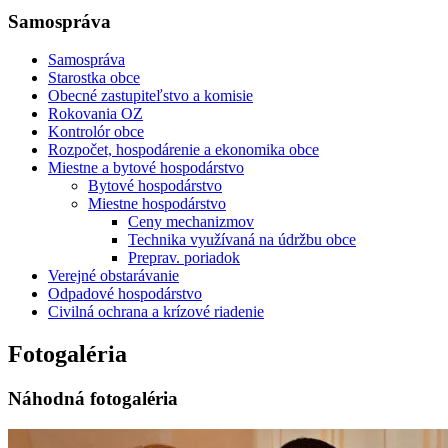
Samospráva
Samospráva
Starostka obce
Obecné zastupiteľstvo a komisie
Rokovania OZ
Kontrolór obce
Rozpočet, hospodárenie a ekonomika obce
Miestne a bytové hospodárstvo
Bytové hospodárstvo
Miestne hospodárstvo
Ceny mechanizmov
Technika využívaná na údržbu obce
Preprav. poriadok
Verejné obstarávanie
Odpadové hospodárstvo
Civilná ochrana a krízové riadenie
Fotogaléria
Náhodná fotogaléria