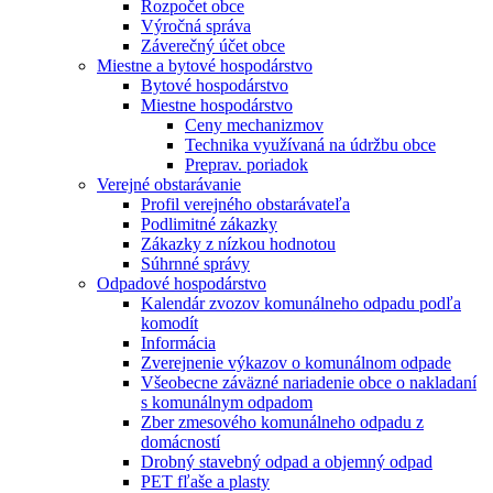
Rozpočet obce
Výročná správa
Záverečný účet obce
Miestne a bytové hospodárstvo
Bytové hospodárstvo
Miestne hospodárstvo
Ceny mechanizmov
Technika využívaná na údržbu obce
Preprav. poriadok
Verejné obstarávanie
Profil verejného obstarávateľa
Podlimitné zákazky
Zákazky z nízkou hodnotou
Súhrnné správy
Odpadové hospodárstvo
Kalendár zvozov komunálneho odpadu podľa
komodít
Informácia
Zverejnenie výkazov o komunálnom odpade
Všeobecne záväzné nariadenie obce o nakladaní
s komunálnym odpadom
Zber zmesového komunálneho odpadu z
domácností
Drobný stavebný odpad a objemný odpad
PET fľaše a plasty