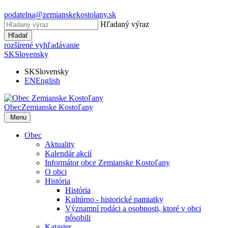
podatelna@zemianskekostolany.sk
Hľadaný výraz
Hľadať
rozšírené vyhľadávanie
SK
Slovensky
SK
Slovensky
EN
English
Obec
Zemianske Kostoľany
Menu
Obec
Aktuality
Kalendár akcií
Informátor obce Zemianske Kostoľany
O obci
História
História
Kultúrno - historické pamiatky
Významní rodáci a osobnosti, ktoré v obci
pôsobili
Kataster