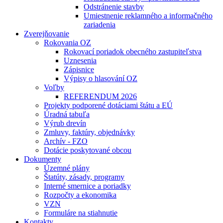
Odstránenie stavby
Umiestnenie reklamného a informačného
zariadenia
Zverejňovanie
Rokovania OZ
Rokovací poriadok obecného zastupiteľstva
Uznesenia
Zápisnice
Výpisy o hlasování OZ
Voľby
REFERENDUM 2026
Projekty podporené dotáciami štátu a EÚ
Úradná tabuľa
Výrub drevín
Zmluvy, faktúry, objednávky
Archív - FZO
Dotácie poskytované obcou
Dokumenty
Územné plány
Štatúty, zásady, programy
Interné smernice a poriadky
Rozpočty a ekonomika
VZN
Formuláre na stiahnutie
Kontakty