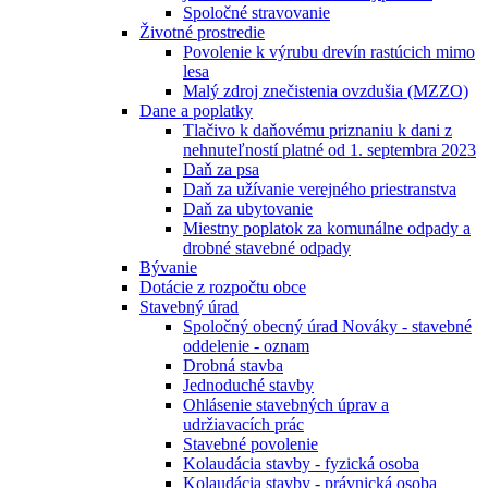
Spoločné stravovanie
Životné prostredie
Povolenie k výrubu drevín rastúcich mimo
lesa
Malý zdroj znečistenia ovzdušia (MZZO)
Dane a poplatky
Tlačivo k daňovému priznaniu k dani z
nehnuteľností platné od 1. septembra 2023
Daň za psa
Daň za užívanie verejného priestranstva
Daň za ubytovanie
Miestny poplatok za komunálne odpady a
drobné stavebné odpady
Bývanie
Dotácie z rozpočtu obce
Stavebný úrad
Spoločný obecný úrad Nováky - stavebné
oddelenie - oznam
Drobná stavba
Jednoduché stavby
Ohlásenie stavebných úprav a
udržiavacích prác
Stavebné povolenie
Kolaudácia stavby - fyzická osoba
Kolaudácia stavby - právnická osoba