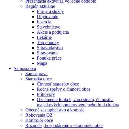
Prezentácia aktivít za voľebné obdobie
Región aktuálne
Firmy a služby
Ubytovanie
Inzercia
Stavebníctvo
Akcie a podujatia
Lekárne
Top ponuky
Spravodajstvo
Stravovanie
Ponuka práce
Mapa
Samospráva
Samospráva
Starostka obce
Činnosť starostky obce
Ročné správy o činnosti obce
Príhovory
Oznámenie funkcií, zamestnaní, činností a
majetkových pomerov verejného funkcionára
Obecné zastupiteľstvo a komisie
Rokovania OZ
Kontrolór obce
Rozpočet, hospodárenie a ekonomika obce