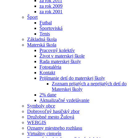
za rok 2011
za rok 2009
za rok 2001
Šport
Futbal
Športoviská
Tenis
Základná škola
Materská škola
Pracovný kolektív
Život v materskej škole
Rada materskej školy
Fotogaléria
Kontakt
Prijímanie detí do materskej školy
Zoznam prijatých a neprijatých detí do
Materskej školy
2% dane
Aktualizačné vzdelávanie
Symboly obce
Dobrovoľný hasičský zbor
Družobné mesto Žulová
WEBGIS
Oznamy miestneho rozhlasu
Virtuálny cintorín