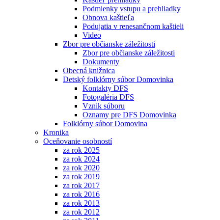
Podmienky vstupu a prehliadky
Obnova kaštieľa
Podujatia v renesančnom kaštieli
Video
Zbor pre občianske záležitosti
Zbor pre občianske záležitosti
Dokumenty
Obecná knižnica
Detský folklórny súbor Domovinka
Kontakty DFS
Fotogaléria DFS
Vznik súboru
Oznamy pre DFS Domovinka
Folklórny súbor Domovina
Kronika
Oceňovanie osobností
za rok 2025
za rok 2024
za rok 2020
za rok 2019
za rok 2017
za rok 2016
za rok 2013
za rok 2012