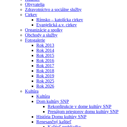
Obyvatelia
Zdravotníctvo a sociálne služby
Cirkev
Rímsko – katolícka cirkev
Evanjelická a.v. cirkev
Organizácie a spolky
Obchody a služby
Fotogalerie
Rok 2013
Rok 2014
Rok 2015
Rok 2016
Rok 2017
Rok 2018
Rok 2019
Rok 2025
Rok 2026
Kultúra
Kultúra
Dom kultúry SNP
Rekonštrukcie v dome kultúry SNP
Prenájom priestorov domu kultúry SNP
História Domu kultúry SNP
Renesančný kaštieľ
Kaštieľ prehliadky