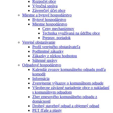
Rozpočet obce
Výročná správa
Záverečný účet obce
Miestne a bytové hospodárstvo
Bytové hospodárstvo
Miestne hospodárstvo
Ceny mechanizmov
Technika využívaná na údržbu obce
Preprav. poriadok
Verejné obstarávanie
Profil verejného obstarávateľa
Podlimitné zákazky
Zákazky z nízkou hodnotou
Súhrnné správy
Odpadové hospodárstvo
Kalendár zvozov komunálneho odpadu podľa
komodít
Informácia
Zverejnenie výkazov o komunálnom odpade
Všeobecne záväzné nariadenie obce o nakladaní
s komunálnym odpadom
Zber zmesového komunálneho odpadu z
domácností
Drobný stavebný odpad a objemný odpad
PET fľaše a plasty