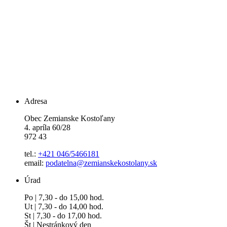
Adresa
Obec Zemianske Kostoľany
4. apríla 60/28
972 43
tel.:
+421 046/5466181
email:
podatelna@zemianskekostolany.sk
Úrad
Po | 7,30 - do 15,00 hod.
Ut | 7,30 - do 14,00 hod.
St | 7,30 - do 17,00 hod.
Št | Nestránkový den