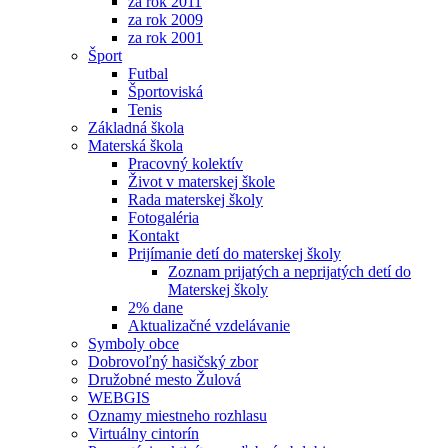
za rok 2011
za rok 2009
za rok 2001
Šport
Futbal
Športoviská
Tenis
Základná škola
Materská škola
Pracovný kolektív
Život v materskej škole
Rada materskej školy
Fotogaléria
Kontakt
Prijímanie detí do materskej školy
Zoznam prijatých a neprijatých detí do
Materskej školy
2% dane
Aktualizačné vzdelávanie
Symboly obce
Dobrovoľný hasičský zbor
Družobné mesto Žulová
WEBGIS
Oznamy miestneho rozhlasu
Virtuálny cintorín