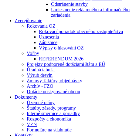
Odstránenie stavby
Umiestnenie reklamného a informačného
zariadenia
Zverejňovanie
Rokovania OZ
Rokovací poriadok obecného zastupiteľstva
Uznesenia
Zápisnice
Výpisy o hlasování OZ
Voľby
REFERENDUM 2026
Projekty podporené dotáciami štátu a EÚ
Úradná tabuľa
Výrub drevín
Zmluvy, faktúry, objednávky
Archív - FZO
Dotácie poskytované obcou
Dokumenty
Územné plány
Štatúty, zásady, programy
Interné smernice a poriadky
Rozpočty a ekonomika
VZN
Formuláre na stiahnutie
Kontakty