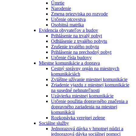
Úmrtie
Narodenie
Zmena priezviska po rozvode
Určenie otcovstva
Osobitná matrika
Evidencia obyvateľov a budov
Prihlásenie na trvalý pobyt
Odhlásenie z trvalého pobytu
Zrušenie trvalého pobytu
Prihlásenie na prechodný pobyt
Určenie čísla budovy
Miestne komunikácie a doprava
Cestný správny orgán na miestnych
komunikáciách
Zvláštne užívanie miestnej komunikácie
Zriadenie vjazdu z miestnej komunikácie
na susedné nehnuteľnosti
Uzávierka miestnej komunikácie
Určenie použitia dopravného značenia a
dopravného zariadenia na miestnej
komunikácii
Rozkopávka verejnej zelene
Sociálne služby
Jednorazová dávka v hmotnej núdzi a
jednorazová dávka sociálnej pomoci