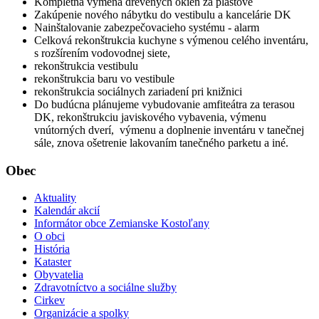
Kompletná výmena drevených okien za plastové
Zakúpenie nového nábytku do vestibulu a kancelárie DK
Nainštalovanie zabezpečovacieho systému - alarm
Celková rekonštrukcia kuchyne s výmenou celého inventáru,
s rozšírením vodovodnej siete,
rekonštrukcia vestibulu
rekonštrukcia baru vo vestibule
rekonštrukcia sociálnych zariadení pri knižnici
Do budúcna plánujeme vybudovanie amfiteátra za terasou
DK, rekonštrukciu javiskového vybavenia, výmenu
vnútorných dverí, výmenu a doplnenie inventáru v tanečnej
sále, znova ošetrenie lakovaním tanečného parketu a iné.
Obec
Aktuality
Kalendár akcií
Informátor obce Zemianske Kostoľany
O obci
História
Kataster
Obyvatelia
Zdravotníctvo a sociálne služby
Cirkev
Organizácie a spolky