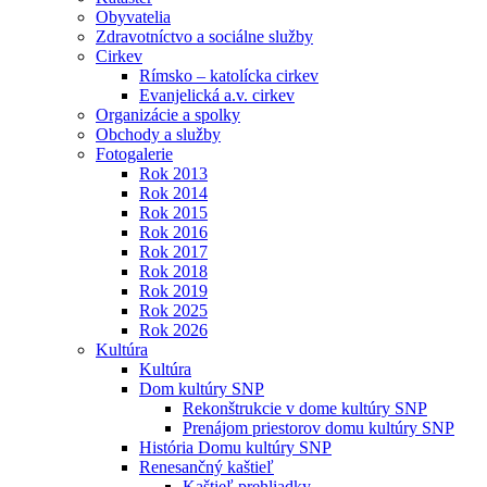
Obyvatelia
Zdravotníctvo a sociálne služby
Cirkev
Rímsko – katolícka cirkev
Evanjelická a.v. cirkev
Organizácie a spolky
Obchody a služby
Fotogalerie
Rok 2013
Rok 2014
Rok 2015
Rok 2016
Rok 2017
Rok 2018
Rok 2019
Rok 2025
Rok 2026
Kultúra
Kultúra
Dom kultúry SNP
Rekonštrukcie v dome kultúry SNP
Prenájom priestorov domu kultúry SNP
História Domu kultúry SNP
Renesančný kaštieľ
Kaštieľ prehliadky