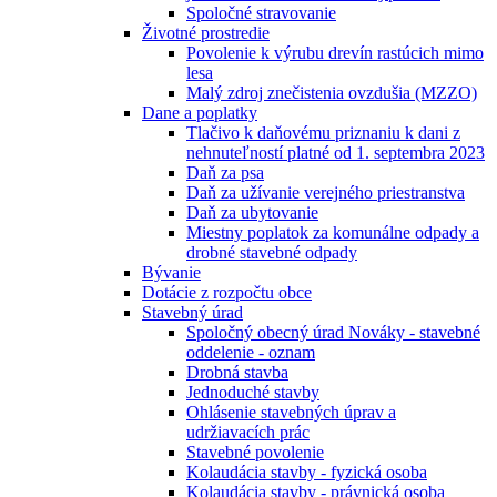
Spoločné stravovanie
Životné prostredie
Povolenie k výrubu drevín rastúcich mimo
lesa
Malý zdroj znečistenia ovzdušia (MZZO)
Dane a poplatky
Tlačivo k daňovému priznaniu k dani z
nehnuteľností platné od 1. septembra 2023
Daň za psa
Daň za užívanie verejného priestranstva
Daň za ubytovanie
Miestny poplatok za komunálne odpady a
drobné stavebné odpady
Bývanie
Dotácie z rozpočtu obce
Stavebný úrad
Spoločný obecný úrad Nováky - stavebné
oddelenie - oznam
Drobná stavba
Jednoduché stavby
Ohlásenie stavebných úprav a
udržiavacích prác
Stavebné povolenie
Kolaudácia stavby - fyzická osoba
Kolaudácia stavby - právnická osoba