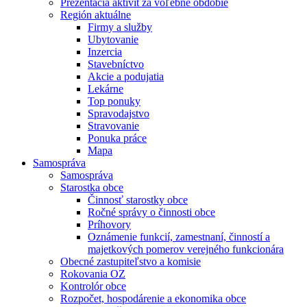
Prezentácia aktivít za voľebné obdobie
Región aktuálne
Firmy a služby
Ubytovanie
Inzercia
Stavebníctvo
Akcie a podujatia
Lekárne
Top ponuky
Spravodajstvo
Stravovanie
Ponuka práce
Mapa
Samospráva
Samospráva
Starostka obce
Činnosť starostky obce
Ročné správy o činnosti obce
Príhovory
Oznámenie funkcií, zamestnaní, činností a
majetkových pomerov verejného funkcionára
Obecné zastupiteľstvo a komisie
Rokovania OZ
Kontrolór obce
Rozpočet, hospodárenie a ekonomika obce