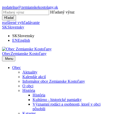
podatelna@zemianskekostolany.sk
Hľadaný výraz
Hľadať
rozšírené vyhľadávanie
SK
Slovensky
SK
Slovensky
EN
English
Obec
Zemianske Kostoľany
Menu
Obec
Aktuality
Kalendár akcií
Informátor obce Zemianske Kostoľany
O obci
História
História
Kultúrno - historické pamiatky
Významní rodáci a osobnosti, ktoré v obci
pôsobili
Kataster