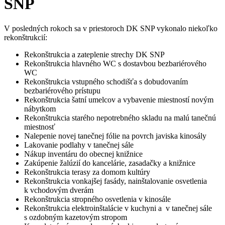
SNP
V posledných rokoch sa v priestoroch DK SNP vykonalo niekoľko
rekonštrukcií:
Rekonštrukcia a zateplenie strechy DK SNP
Rekonštrukcia hlavného WC s dostavbou bezbariérového
WC
Rekonštrukcia vstupného schodišťa s dobudovaním
bezbariérového prístupu
Rekonštrukcia šatní umelcov a vybavenie miestností novým
nábytkom
Rekonštrukcia starého nepotrebného skladu na malú tanečnú
miestnosť
Nalepenie novej tanečnej fólie na povrch javiska kinosály
Lakovanie podlahy v tanečnej sále
Nákup inventáru do obecnej knižnice
Zakúpenie žalúzií do kancelárie, zasadačky a knižnice
Rekonštrukcia terasy za domom kultúry
Rekonštrukcia vonkajšej fasády, nainštalovanie osvetlenia
k vchodovým dverám
Rekonštrukcia stropného osvetlenia v kinosále
Rekonštrukcia elektroinštalácie v kuchyni a v tanečnej sále
s ozdobným kazetovým stropom