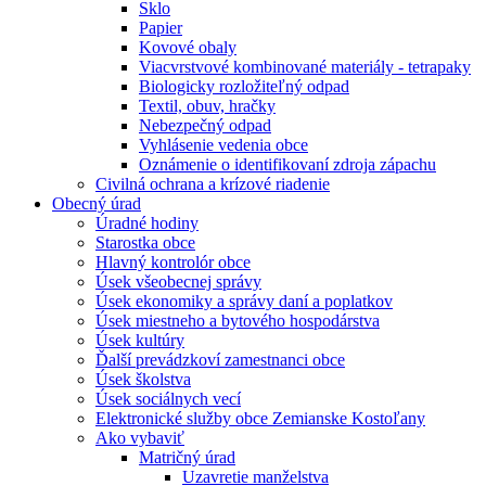
Sklo
Papier
Kovové obaly
Viacvrstvové kombinované materiály - tetrapaky
Biologicky rozložiteľný odpad
Textil, obuv, hračky
Nebezpečný odpad
Vyhlásenie vedenia obce
Oznámenie o identifikovaní zdroja zápachu
Civilná ochrana a krízové riadenie
Obecný úrad
Úradné hodiny
Starostka obce
Hlavný kontrolór obce
Úsek všeobecnej správy
Úsek ekonomiky a správy daní a poplatkov
Úsek miestneho a bytového hospodárstva
Úsek kultúry
Ďalší prevádzkoví zamestnanci obce
Úsek školstva
Úsek sociálnych vecí
Elektronické služby obce Zemianske Kostoľany
Ako vybaviť
Matričný úrad
Uzavretie manželstva