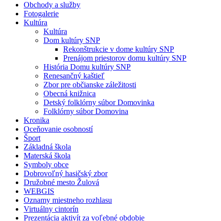
Obchody a služby
Fotogalerie
Kultúra
Kultúra
Dom kultúry SNP
Rekonštrukcie v dome kultúry SNP
Prenájom priestorov domu kultúry SNP
História Domu kultúry SNP
Renesančný kaštieľ
Zbor pre občianske záležitosti
Obecná knižnica
Detský folklórny súbor Domovinka
Folklórny súbor Domovina
Kronika
Oceňovanie osobností
Šport
Základná škola
Materská škola
Symboly obce
Dobrovoľný hasičský zbor
Družobné mesto Žulová
WEBGIS
Oznamy miestneho rozhlasu
Virtuálny cintorín
Prezentácia aktivít za voľebné obdobie