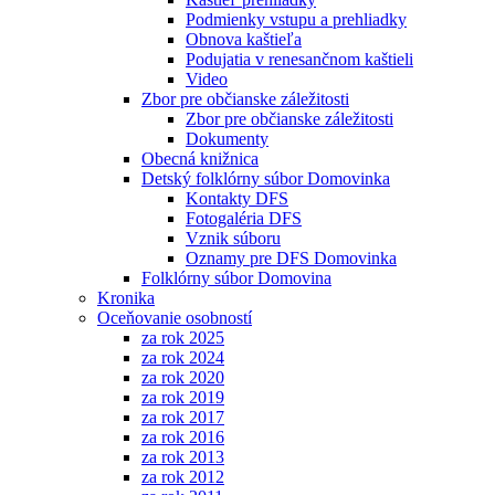
Podmienky vstupu a prehliadky
Obnova kaštieľa
Podujatia v renesančnom kaštieli
Video
Zbor pre občianske záležitosti
Zbor pre občianske záležitosti
Dokumenty
Obecná knižnica
Detský folklórny súbor Domovinka
Kontakty DFS
Fotogaléria DFS
Vznik súboru
Oznamy pre DFS Domovinka
Folklórny súbor Domovina
Kronika
Oceňovanie osobností
za rok 2025
za rok 2024
za rok 2020
za rok 2019
za rok 2017
za rok 2016
za rok 2013
za rok 2012