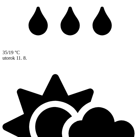
35/19 °C
utorok
11. 8.