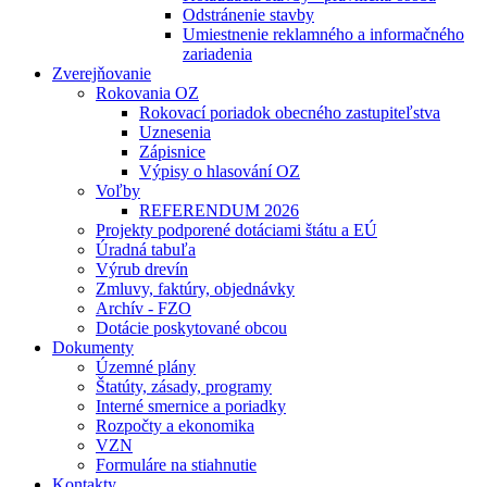
Odstránenie stavby
Umiestnenie reklamného a informačného
zariadenia
Zverejňovanie
Rokovania OZ
Rokovací poriadok obecného zastupiteľstva
Uznesenia
Zápisnice
Výpisy o hlasování OZ
Voľby
REFERENDUM 2026
Projekty podporené dotáciami štátu a EÚ
Úradná tabuľa
Výrub drevín
Zmluvy, faktúry, objednávky
Archív - FZO
Dotácie poskytované obcou
Dokumenty
Územné plány
Štatúty, zásady, programy
Interné smernice a poriadky
Rozpočty a ekonomika
VZN
Formuláre na stiahnutie
Kontakty