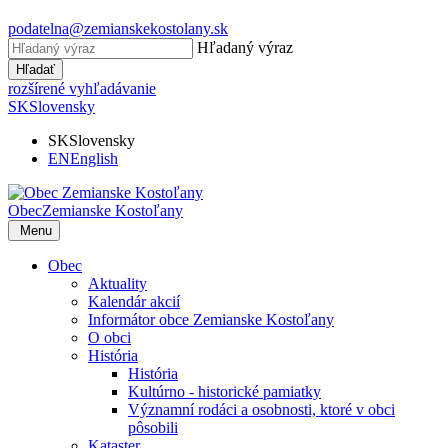
podatelna@zemianskekostolany.sk
Hľadaný výraz
Hľadať
rozšírené vyhľadávanie
SK
Slovensky
SK
Slovensky
EN
English
Obec
Zemianske Kostoľany
Menu
Obec
Aktuality
Kalendár akcií
Informátor obce Zemianske Kostoľany
O obci
História
História
Kultúrno - historické pamiatky
Významní rodáci a osobnosti, ktoré v obci
pôsobili
Kataster