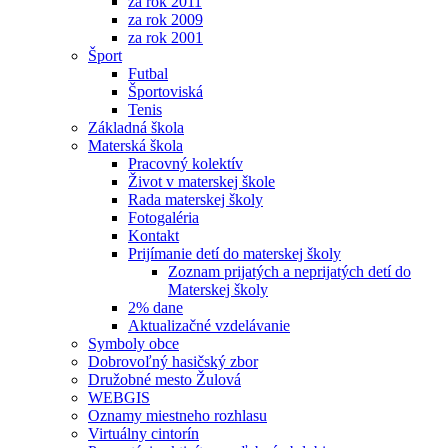
za rok 2011
za rok 2009
za rok 2001
Šport
Futbal
Športoviská
Tenis
Základná škola
Materská škola
Pracovný kolektív
Život v materskej škole
Rada materskej školy
Fotogaléria
Kontakt
Prijímanie detí do materskej školy
Zoznam prijatých a neprijatých detí do
Materskej školy
2% dane
Aktualizačné vzdelávanie
Symboly obce
Dobrovoľný hasičský zbor
Družobné mesto Žulová
WEBGIS
Oznamy miestneho rozhlasu
Virtuálny cintorín