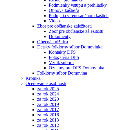
Podmienky vstupu a prehliadky
Obnova kaštieľa
Podujatia v renesančnom kaštieli
Video
Zbor pre občianske záležitosti
Zbor pre občianske záležitosti
Dokumenty
Obecná knižnica
Detský folklórny súbor Domovinka
Kontakty DFS
Fotogaléria DFS
Vznik súboru
Oznamy pre DFS Domovinka
Folklórny súbor Domovina
Kronika
Oceňovanie osobností
za rok 2025
za rok 2024
za rok 2020
za rok 2019
za rok 2017
za rok 2016
za rok 2013
za rok 2012