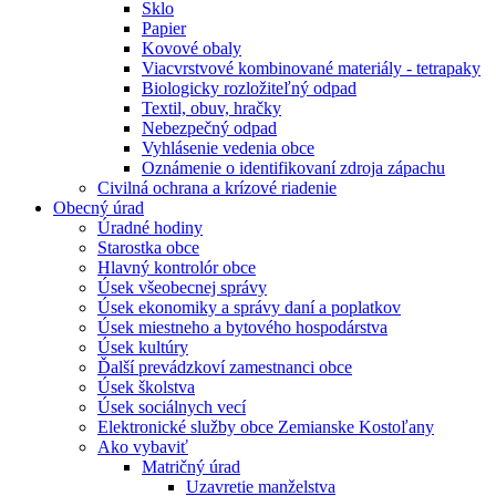
Sklo
Papier
Kovové obaly
Viacvrstvové kombinované materiály - tetrapaky
Biologicky rozložiteľný odpad
Textil, obuv, hračky
Nebezpečný odpad
Vyhlásenie vedenia obce
Oznámenie o identifikovaní zdroja zápachu
Civilná ochrana a krízové riadenie
Obecný úrad
Úradné hodiny
Starostka obce
Hlavný kontrolór obce
Úsek všeobecnej správy
Úsek ekonomiky a správy daní a poplatkov
Úsek miestneho a bytového hospodárstva
Úsek kultúry
Ďalší prevádzkoví zamestnanci obce
Úsek školstva
Úsek sociálnych vecí
Elektronické služby obce Zemianske Kostoľany
Ako vybaviť
Matričný úrad
Uzavretie manželstva