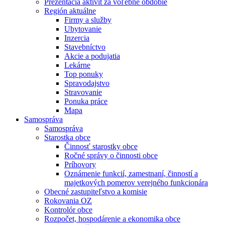
Prezentácia aktivít za voľebné obdobie
Región aktuálne
Firmy a služby
Ubytovanie
Inzercia
Stavebníctvo
Akcie a podujatia
Lekárne
Top ponuky
Spravodajstvo
Stravovanie
Ponuka práce
Mapa
Samospráva
Samospráva
Starostka obce
Činnosť starostky obce
Ročné správy o činnosti obce
Príhovory
Oznámenie funkcií, zamestnaní, činností a
majetkových pomerov verejného funkcionára
Obecné zastupiteľstvo a komisie
Rokovania OZ
Kontrolór obce
Rozpočet, hospodárenie a ekonomika obce