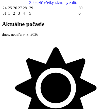
Zobraziť všetky záznamy z dňa
24
25
26
27
28
29
30
31
1
2
3
4
5
6
Aktuálne počasie
dnes, nedeľa 9. 8. 2026