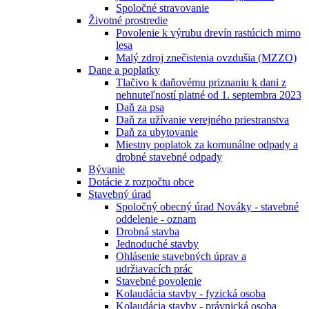
Spoločné stravovanie
Životné prostredie
Povolenie k výrubu drevín rastúcich mimo
lesa
Malý zdroj znečistenia ovzdušia (MZZO)
Dane a poplatky
Tlačivo k daňovému priznaniu k dani z
nehnuteľností platné od 1. septembra 2023
Daň za psa
Daň za užívanie verejného priestranstva
Daň za ubytovanie
Miestny poplatok za komunálne odpady a
drobné stavebné odpady
Bývanie
Dotácie z rozpočtu obce
Stavebný úrad
Spoločný obecný úrad Nováky - stavebné
oddelenie - oznam
Drobná stavba
Jednoduché stavby
Ohlásenie stavebných úprav a
udržiavacích prác
Stavebné povolenie
Kolaudácia stavby - fyzická osoba
Kolaudácia stavby - právnická osoba