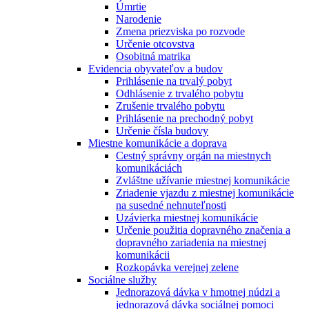
Úmrtie
Narodenie
Zmena priezviska po rozvode
Určenie otcovstva
Osobitná matrika
Evidencia obyvateľov a budov
Prihlásenie na trvalý pobyt
Odhlásenie z trvalého pobytu
Zrušenie trvalého pobytu
Prihlásenie na prechodný pobyt
Určenie čísla budovy
Miestne komunikácie a doprava
Cestný správny orgán na miestnych
komunikáciách
Zvláštne užívanie miestnej komunikácie
Zriadenie vjazdu z miestnej komunikácie
na susedné nehnuteľnosti
Uzávierka miestnej komunikácie
Určenie použitia dopravného značenia a
dopravného zariadenia na miestnej
komunikácii
Rozkopávka verejnej zelene
Sociálne služby
Jednorazová dávka v hmotnej núdzi a
jednorazová dávka sociálnej pomoci