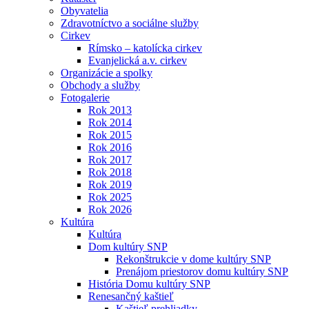
Obyvatelia
Zdravotníctvo a sociálne služby
Cirkev
Rímsko – katolícka cirkev
Evanjelická a.v. cirkev
Organizácie a spolky
Obchody a služby
Fotogalerie
Rok 2013
Rok 2014
Rok 2015
Rok 2016
Rok 2017
Rok 2018
Rok 2019
Rok 2025
Rok 2026
Kultúra
Kultúra
Dom kultúry SNP
Rekonštrukcie v dome kultúry SNP
Prenájom priestorov domu kultúry SNP
História Domu kultúry SNP
Renesančný kaštieľ
Kaštieľ prehliadky