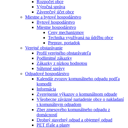
Rozpočet obce
Výročná správa
Záverečný účet obce
Miestne a bytové hospodárstvo
Bytové hospodárstvo
Miestne hospodárstvo
Ceny mechanizmov
Technika využívaná na údržbu obce
Preprav. poriadok
Verejné obstarávanie
Profil verejného obstarávateľa
Podlimitné zákazky
Zákazky z nízkou hodnotou
Súhrnné správy
Odpadové hospodárstvo
Kalendár zvozov komunálneho odpadu podľa
komodít
Informácia
Zverejnenie výkazov o komunálnom odpade
Všeobecne záväzné nariadenie obce o nakladaní
s komunálnym odpadom
Zber zmesového komunálneho odpadu z
domácností
Drobný stavebný odpad a objemný odpad
PET fľaše a plasty