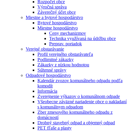
Rozpočet obce
Výročná správa
Záverečný účet obce
Miestne a bytové hospodárstvo
Bytové hospodárstvo
Miestne hospodárstvo
Ceny mechanizmov
Technika využívaná na údržbu obce
Preprav. poriadok
Verejné obstarávanie
Profil verejného obstarávateľa
Podlimitné zákazky
Zákazky z nízkou hodnotou
Súhrnné správy
Odpadové hospodárstvo
Kalendár zvozov komunálneho odpadu podľa
komodít
Informácia
Zverejnenie výkazov o komunálnom odpade
Všeobecne záväzné nariadenie obce o nakladaní
s komunálnym odpadom
Zber zmesového komunálneho odpadu z
domácností
Drobný stavebný odpad a objemný odpad
PET fľaše a plasty