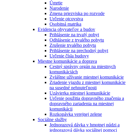
Úmrtie
Narodenie
Zmena priezviska po rozvode
Určenie otcovstva
Osobitná matrika
Evidencia obyvateľov a budov
Prihlásenie na trvalý pobyt
Odhlásenie z trvalého pobytu
Zrušenie trvalého pobytu
Prihlásenie na prechodný pobyt
Určenie čísla budovy
Miestne komunikácie a doprava
Cestný správny orgán na miestnych
komunikáciách
Zvláštne užívanie miestnej komunikácie
Zriadenie vjazdu z miestnej komunikácie
na susedné nehnuteľnosti
Uzávierka miestnej komunikácie
Určenie použitia dopravného značenia a
dopravného zariadenia na miestnej
komunikácii
Rozkopávka verejnej zelene
Sociálne služby
Jednorazová dávka v hmotnej núdzi a
jednorazová dávka sociálnej pomoci