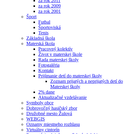
za rok 2011
za rok 2009
za rok 2001
Šport
Futbal
Športoviská
Tenis
Základná škola
Materská škola
Pracovný kolektív
Život v materskej škole
Rada materskej školy
Fotogaléria
Kontakt
Prijímanie detí do materskej školy
Zoznam prijatých a neprijatých detí do
Materskej školy
2% dane
Aktualizačné vzdelávanie
Symboly obce
Dobrovoľný hasičský zbor
Družobné mesto Žulová
WEBGIS
Oznamy miestneho rozhlasu
Virtuálny cintorín