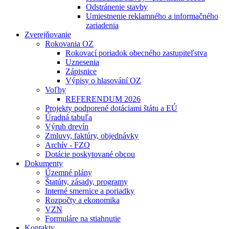
Odstránenie stavby
Umiestnenie reklamného a informačného
zariadenia
Zverejňovanie
Rokovania OZ
Rokovací poriadok obecného zastupiteľstva
Uznesenia
Zápisnice
Výpisy o hlasování OZ
Voľby
REFERENDUM 2026
Projekty podporené dotáciami štátu a EÚ
Úradná tabuľa
Výrub drevín
Zmluvy, faktúry, objednávky
Archív - FZO
Dotácie poskytované obcou
Dokumenty
Územné plány
Štatúty, zásady, programy
Interné smernice a poriadky
Rozpočty a ekonomika
VZN
Formuláre na stiahnutie
Kontakty