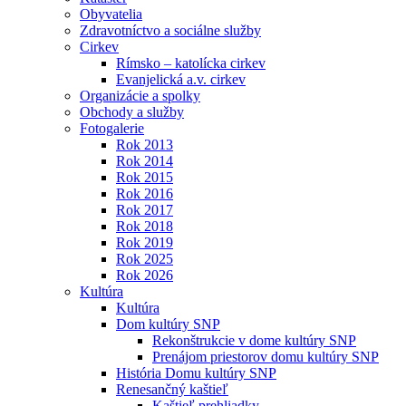
Obyvatelia
Zdravotníctvo a sociálne služby
Cirkev
Rímsko – katolícka cirkev
Evanjelická a.v. cirkev
Organizácie a spolky
Obchody a služby
Fotogalerie
Rok 2013
Rok 2014
Rok 2015
Rok 2016
Rok 2017
Rok 2018
Rok 2019
Rok 2025
Rok 2026
Kultúra
Kultúra
Dom kultúry SNP
Rekonštrukcie v dome kultúry SNP
Prenájom priestorov domu kultúry SNP
História Domu kultúry SNP
Renesančný kaštieľ
Kaštieľ prehliadky