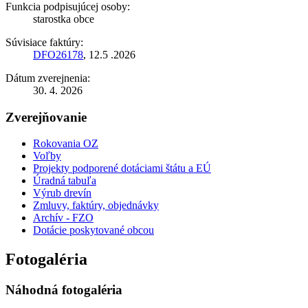
Funkcia podpisujúcej osoby:
starostka obce
Súvisiace faktúry:
DFO26178
, 12.5 .2026
Dátum zverejnenia:
30. 4. 2026
Zverejňovanie
Rokovania OZ
Voľby
Projekty podporené dotáciami štátu a EÚ
Úradná tabuľa
Výrub drevín
Zmluvy, faktúry, objednávky
Archív - FZO
Dotácie poskytované obcou
Fotogaléria
Náhodná fotogaléria