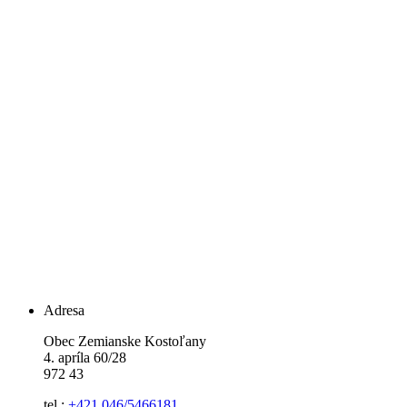
Adresa
Obec Zemianske Kostoľany
4. apríla 60/28
972 43
tel.:
+421 046/5466181