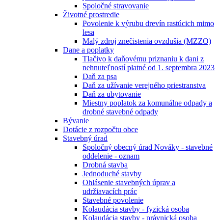
Spoločné stravovanie
Životné prostredie
Povolenie k výrubu drevín rastúcich mimo
lesa
Malý zdroj znečistenia ovzdušia (MZZO)
Dane a poplatky
Tlačivo k daňovému priznaniu k dani z
nehnuteľností platné od 1. septembra 2023
Daň za psa
Daň za užívanie verejného priestranstva
Daň za ubytovanie
Miestny poplatok za komunálne odpady a
drobné stavebné odpady
Bývanie
Dotácie z rozpočtu obce
Stavebný úrad
Spoločný obecný úrad Nováky - stavebné
oddelenie - oznam
Drobná stavba
Jednoduché stavby
Ohlásenie stavebných úprav a
udržiavacích prác
Stavebné povolenie
Kolaudácia stavby - fyzická osoba
Kolaudácia stavby - právnická osoba