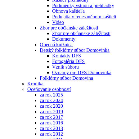
Podmienky vstupu a prehliadky
Obnova kaštieľa
Podujatia v renesančnom kaštieli
Video
Zbor pre občianske záležitosti
Zbor pre občianske záležitosti
Dokumenty
Obecná knižnica
Detský folklórny súbor Domovinka
Kontakty DFS
Fotogaléria DFS
Vznik súboru
Oznamy pre DFS Domovinka
Folklórny súbor Domovina
Kronika
Oceňovanie osobností
za rok 2025
za rok 2024
za rok 2020
za rok 2019
za rok 2017
za rok 2016
za rok 2013
za rok 2012