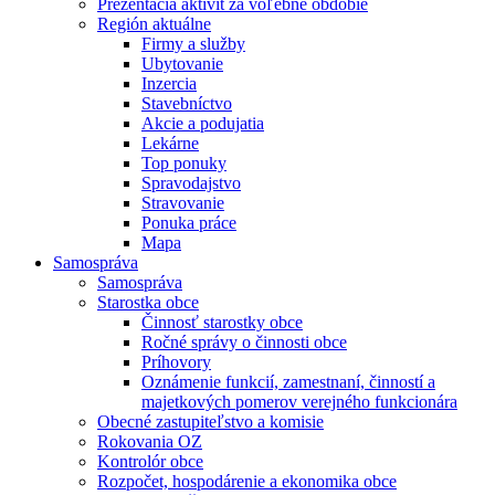
Prezentácia aktivít za voľebné obdobie
Región aktuálne
Firmy a služby
Ubytovanie
Inzercia
Stavebníctvo
Akcie a podujatia
Lekárne
Top ponuky
Spravodajstvo
Stravovanie
Ponuka práce
Mapa
Samospráva
Samospráva
Starostka obce
Činnosť starostky obce
Ročné správy o činnosti obce
Príhovory
Oznámenie funkcií, zamestnaní, činností a
majetkových pomerov verejného funkcionára
Obecné zastupiteľstvo a komisie
Rokovania OZ
Kontrolór obce
Rozpočet, hospodárenie a ekonomika obce