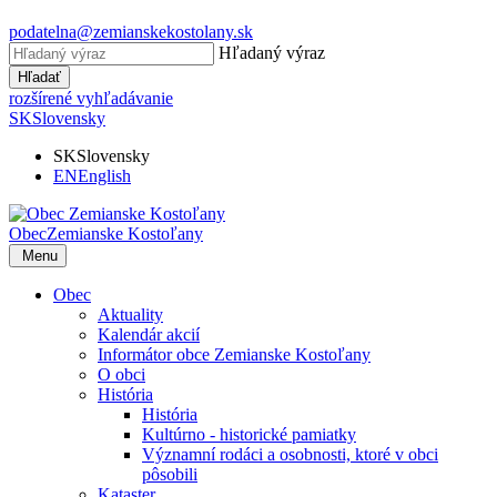
podatelna@zemianskekostolany.sk
Hľadaný výraz
Hľadať
rozšírené vyhľadávanie
SK
Slovensky
SK
Slovensky
EN
English
Obec
Zemianske Kostoľany
Menu
Obec
Aktuality
Kalendár akcií
Informátor obce Zemianske Kostoľany
O obci
História
História
Kultúrno - historické pamiatky
Významní rodáci a osobnosti, ktoré v obci
pôsobili
Kataster