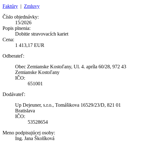
Faktúry
|
Zmluvy
Číslo objednávky:
15/2026
Popis plnenia:
Dobitie stravovacích kariet
Cena:
1 413,17 EUR
Odberateľ:
Obec Zemianske Kostoľany, Ul. 4. apríla 60/28, 972 43
Zemianske Kostoľany
IČO:
651001
Dodávateľ:
Up Dejeuner, s.r.o., Tomášikova 16529/23/D, 821 01
Bratislava
IČO:
53528654
Meno podpisujúcej osoby:
Ing. Jana Školíková