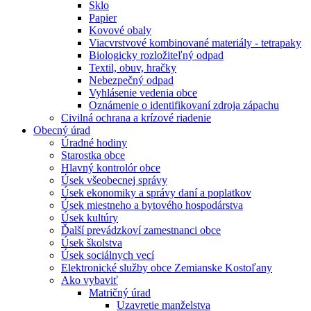
Sklo
Papier
Kovové obaly
Viacvrstvové kombinované materiály - tetrapaky
Biologicky rozložiteľný odpad
Textil, obuv, hračky
Nebezpečný odpad
Vyhlásenie vedenia obce
Oznámenie o identifikovaní zdroja zápachu
Civilná ochrana a krízové riadenie
Obecný úrad
Úradné hodiny
Starostka obce
Hlavný kontrolór obce
Úsek všeobecnej správy
Úsek ekonomiky a správy daní a poplatkov
Úsek miestneho a bytového hospodárstva
Úsek kultúry
Ďalší prevádzkoví zamestnanci obce
Úsek školstva
Úsek sociálnych vecí
Elektronické služby obce Zemianske Kostoľany
Ako vybaviť
Matričný úrad
Uzavretie manželstva