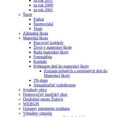
za rok 2011
za rok 2009
za rok 2001
Šport
Futbal
Športoviská
Tenis
Základná škola
Materská škola
Pracovný kolektív
Život v materskej škole
Rada materskej školy
Fotogaléria
Kontakt
Prijímanie detí do materskej školy
Zoznam prijatých a neprijatých detí do
Materskej školy
2% dane
Aktualizačné vzdelávanie
Symboly obce
Dobrovoľný hasičský zbor
Družobné mesto Žulová
WEBGIS
Oznamy miestneho rozhlasu
Virtuálny cintorín