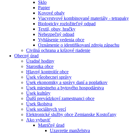
Sklo
Papier
Kovové obaly
Viacvrstvové kombinované materiály - tetrapaky
Biologicky rozložiteľný odpad
Textil, obuv, hračky
Nebezpečný odpad
Vyhlásenie vedenia obce
Oznámenie o identifikovaní zdroja zápachu
Civilná ochrana a krízové riadenie
Obecný úrad
Úradné hodiny
Starostka obce
Hlavný kontrolór obce
Úsek všeobecnej správy
Úsek ekonomiky a správy daní a poplatkov
Úsek miestneho a bytového hospodárstva
Úsek kultúry
Ďalší prevádzkoví zamestnanci obce
Úsek školstva
Úsek sociálnych vecí
Elektronické služby obce Zemianske Kostoľany
Ako vybaviť
Matričný úrad
Uzavretie manželstva