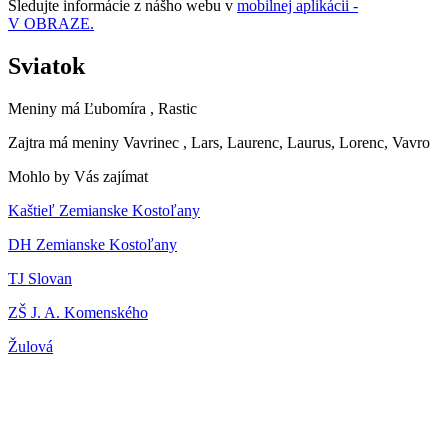
Sledujte informácie z nášho webu v
mobilnej aplikácii -
V OBRAZE.
Sviatok
Meniny má
Ľubomíra
, Rastic
Zajtra má meniny
Vavrinec
, Lars, Laurenc, Laurus, Lorenc, Vavro
Mohlo by Vás zajímat
Kaštieľ Zemianske Kostoľany
DH Zemianske Kostoľany
TJ Slovan
ZŠ J. A. Komenského
Žulová