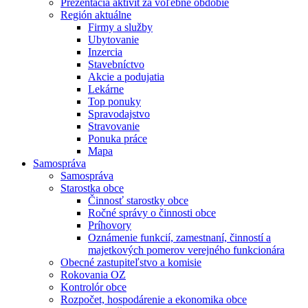
Prezentácia aktivít za voľebné obdobie
Región aktuálne
Firmy a služby
Ubytovanie
Inzercia
Stavebníctvo
Akcie a podujatia
Lekárne
Top ponuky
Spravodajstvo
Stravovanie
Ponuka práce
Mapa
Samospráva
Samospráva
Starostka obce
Činnosť starostky obce
Ročné správy o činnosti obce
Príhovory
Oznámenie funkcií, zamestnaní, činností a
majetkových pomerov verejného funkcionára
Obecné zastupiteľstvo a komisie
Rokovania OZ
Kontrolór obce
Rozpočet, hospodárenie a ekonomika obce