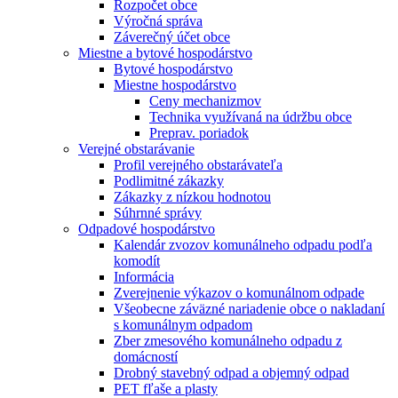
Rozpočet obce
Výročná správa
Záverečný účet obce
Miestne a bytové hospodárstvo
Bytové hospodárstvo
Miestne hospodárstvo
Ceny mechanizmov
Technika využívaná na údržbu obce
Preprav. poriadok
Verejné obstarávanie
Profil verejného obstarávateľa
Podlimitné zákazky
Zákazky z nízkou hodnotou
Súhrnné správy
Odpadové hospodárstvo
Kalendár zvozov komunálneho odpadu podľa
komodít
Informácia
Zverejnenie výkazov o komunálnom odpade
Všeobecne záväzné nariadenie obce o nakladaní
s komunálnym odpadom
Zber zmesového komunálneho odpadu z
domácností
Drobný stavebný odpad a objemný odpad
PET fľaše a plasty