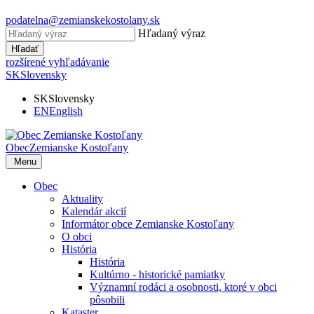
podatelna@zemianskekostolany.sk
Hľadaný výraz
Hľadať
rozšírené vyhľadávanie
SK
Slovensky
SK
Slovensky
EN
English
Obec
Zemianske Kostoľany
Menu
Obec
Aktuality
Kalendár akcií
Informátor obce Zemianske Kostoľany
O obci
História
História
Kultúrno - historické pamiatky
Významní rodáci a osobnosti, ktoré v obci
pôsobili
Kataster