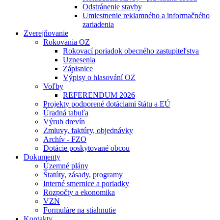
Odstránenie stavby
Umiestnenie reklamného a informačného
zariadenia
Zverejňovanie
Rokovania OZ
Rokovací poriadok obecného zastupiteľstva
Uznesenia
Zápisnice
Výpisy o hlasování OZ
Voľby
REFERENDUM 2026
Projekty podporené dotáciami štátu a EÚ
Úradná tabuľa
Výrub drevín
Zmluvy, faktúry, objednávky
Archív - FZO
Dotácie poskytované obcou
Dokumenty
Územné plány
Štatúty, zásady, programy
Interné smernice a poriadky
Rozpočty a ekonomika
VZN
Formuláre na stiahnutie
Kontakty