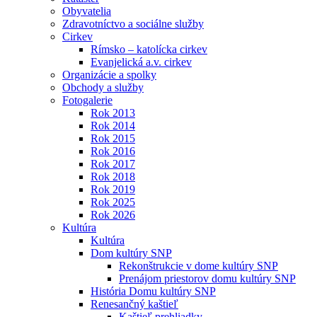
Obyvatelia
Zdravotníctvo a sociálne služby
Cirkev
Rímsko – katolícka cirkev
Evanjelická a.v. cirkev
Organizácie a spolky
Obchody a služby
Fotogalerie
Rok 2013
Rok 2014
Rok 2015
Rok 2016
Rok 2017
Rok 2018
Rok 2019
Rok 2025
Rok 2026
Kultúra
Kultúra
Dom kultúry SNP
Rekonštrukcie v dome kultúry SNP
Prenájom priestorov domu kultúry SNP
História Domu kultúry SNP
Renesančný kaštieľ
Kaštieľ prehliadky