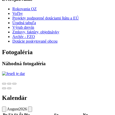
Rokovania OZ
Voľby
Projekty podporené dotáciami štátu a EÚ
Úradná tabuľa
Výrub drevín
Zmluvy, faktúry, objednávky
Archív - FZO
Dotácie poskytované obcou
Fotogaléria
Náhodná fotogaléria
Kalendár
August
2026
Po
Ut
St
Št
Pia
So
Ne