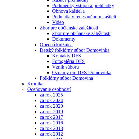
Podmienky vstupu a prehliadky
Obnova kaštieľa
Podujatia v renesančnom kaštieli
Video
Zbor pre občianske záležitosti
Zbor pre občianske záležitosti
Dokumenty
Obecná knižnica
Detský folklórny súbor Domovinka
Kontakty DFS
Fotogaléria DFS
Vznik súboru
Oznamy pre DFS Domovinka
Folklórny súbor Domovina
Kronika
Oceňovanie osobností
za rok 2025
za rok 2024
za rok 2020
za rok 2019
za rok 2017
za rok 2016
za rok 2013
za rok 2012