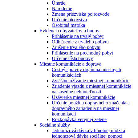
Úmrtie
Narodenie
Zmena priezviska po rozvode
Určenie otcovstva
Osobitná matrika
Evidencia obyvateľov a budov
Prihlásenie na trvalý pobyt
Odhlásenie z trvalého pobytu
Zrušenie trvalého pobytu
Prihlásenie na prechodný pobyt
Určenie čísla budovy
Miestne komunikácie a doprava
Cestný správny orgán na miestnych
komunikáciách
Zvláštne užívanie miestnej komunikácie
Zriadenie vjazdu z miestnej komunikácie
na susedné nehnuteľnosti
Uzávierka miestnej komunikácie
Určenie použitia dopravného značenia a
dopravného zariadenia na miestnej
komunikácii
Rozkopávka verejnej zelene
Sociálne služby
Jednorazová dávka v hmotnej núdzi a
jednorazová dávka sociálnej pomoci