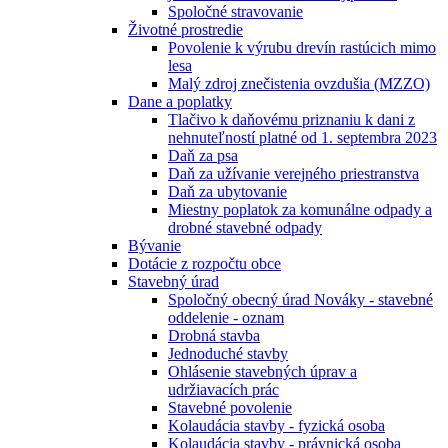
Spoločné stravovanie
Životné prostredie
Povolenie k výrubu drevín rastúcich mimo
lesa
Malý zdroj znečistenia ovzdušia (MZZO)
Dane a poplatky
Tlačivo k daňovému priznaniu k dani z
nehnuteľností platné od 1. septembra 2023
Daň za psa
Daň za užívanie verejného priestranstva
Daň za ubytovanie
Miestny poplatok za komunálne odpady a
drobné stavebné odpady
Bývanie
Dotácie z rozpočtu obce
Stavebný úrad
Spoločný obecný úrad Nováky - stavebné
oddelenie - oznam
Drobná stavba
Jednoduché stavby
Ohlásenie stavebných úprav a
udržiavacích prác
Stavebné povolenie
Kolaudácia stavby - fyzická osoba
Kolaudácia stavby - právnická osoba