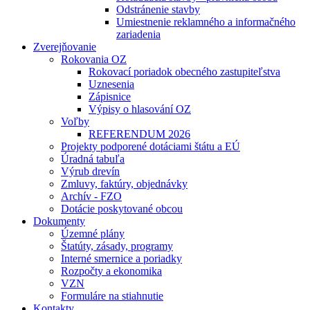
Odstránenie stavby
Umiestnenie reklamného a informačného
zariadenia
Zverejňovanie
Rokovania OZ
Rokovací poriadok obecného zastupiteľstva
Uznesenia
Zápisnice
Výpisy o hlasování OZ
Voľby
REFERENDUM 2026
Projekty podporené dotáciami štátu a EÚ
Úradná tabuľa
Výrub drevín
Zmluvy, faktúry, objednávky
Archív - FZO
Dotácie poskytované obcou
Dokumenty
Územné plány
Štatúty, zásady, programy
Interné smernice a poriadky
Rozpočty a ekonomika
VZN
Formuláre na stiahnutie
Kontakty