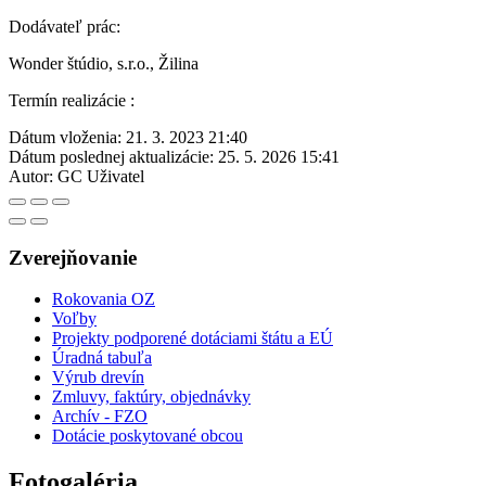
Dodávateľ prác:
Wonder štúdio, s.r.o., Žilina
Termín realizácie :
Dátum vloženia:
21. 3. 2023 21:40
Dátum poslednej aktualizácie:
25. 5. 2026 15:41
Autor:
GC Uživatel
Zverejňovanie
Rokovania OZ
Voľby
Projekty podporené dotáciami štátu a EÚ
Úradná tabuľa
Výrub drevín
Zmluvy, faktúry, objednávky
Archív - FZO
Dotácie poskytované obcou
Fotogaléria