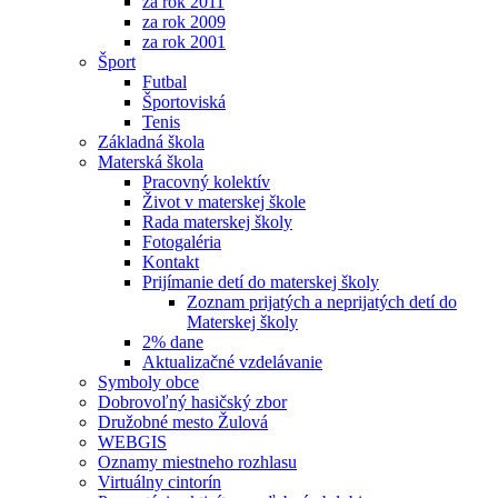
za rok 2011
za rok 2009
za rok 2001
Šport
Futbal
Športoviská
Tenis
Základná škola
Materská škola
Pracovný kolektív
Život v materskej škole
Rada materskej školy
Fotogaléria
Kontakt
Prijímanie detí do materskej školy
Zoznam prijatých a neprijatých detí do
Materskej školy
2% dane
Aktualizačné vzdelávanie
Symboly obce
Dobrovoľný hasičský zbor
Družobné mesto Žulová
WEBGIS
Oznamy miestneho rozhlasu
Virtuálny cintorín