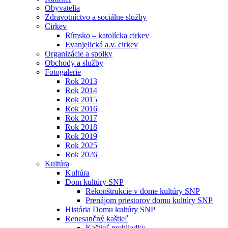
Obyvatelia
Zdravotníctvo a sociálne služby
Cirkev
Rímsko – katolícka cirkev
Evanjelická a.v. cirkev
Organizácie a spolky
Obchody a služby
Fotogalerie
Rok 2013
Rok 2014
Rok 2015
Rok 2016
Rok 2017
Rok 2018
Rok 2019
Rok 2025
Rok 2026
Kultúra
Kultúra
Dom kultúry SNP
Rekonštrukcie v dome kultúry SNP
Prenájom priestorov domu kultúry SNP
História Domu kultúry SNP
Renesančný kaštieľ
Kaštieľ prehliadky