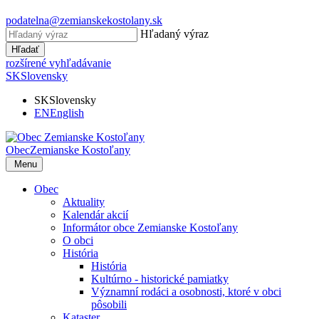
podatelna@zemianskekostolany.sk
Hľadaný výraz
Hľadať
rozšírené vyhľadávanie
SK
Slovensky
SK
Slovensky
EN
English
Obec
Zemianske Kostoľany
Menu
Obec
Aktuality
Kalendár akcií
Informátor obce Zemianske Kostoľany
O obci
História
História
Kultúrno - historické pamiatky
Významní rodáci a osobnosti, ktoré v obci
pôsobili
Kataster