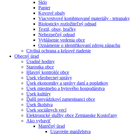
Sklo
Papier
Kovové obaly
Viacvrstvové kombinované materiály - tetrapaky
Biologicky rozložiteľný odpad
Textil, obuv, hračky
Nebezpečný odpad
Vyhlásenie vedenia obce
Oznámenie o identifikovaní zdroja zápachu
Civilná ochrana a krízové riadenie
Obecný úrad
Úradné hodiny
Starostka obce
Hlavný kontrolór obce
Úsek všeobecnej správy
Úsek ekonomiky a správy daní a poplatkov
Úsek miestneho a bytového hospodárstva
Úsek kultúry
Ďalší prevádzkoví zamestnanci obce
Úsek školstva
Úsek sociálnych vecí
Elektronické služby obce Zemianske Kostoľany
Ako vybaviť
Matričný úrad
Uzavretie manželstva