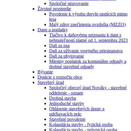
Spoločné stravovanie
Životné prostredie
Povolenie k výrubu drevín rastúcich mimo
lesa
Malý zdroj znečistenia ovzdušia (MZZO)
Dane a poplatky
Tlačivo k daňovému priznaniu k dani z
nehnuteľností platné od 1. septembra 2023
Daň za psa
Daň za užívanie verejného priestranstva
Daň za ubytovanie
Miestny poplatok za komunálne odpady a
drobné stavebné odpady
Bývanie
Dotácie z rozpočtu obce
Stavebný úrad
Spoločný obecný úrad Nováky - stavebné
oddelenie - oznam
Drobná stavba
Jednoduché stavby
Ohlásenie stavebných úprav a
udržiavacích prác
Stavebné povolenie
Kolaudácia stavby - fyzická osoba
Kolaudácia stavby - právnická osoba