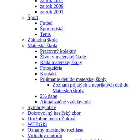
za rok 2011
za rok 2009
za rok 2001
Šport
Futbal
Športoviská
Tenis
Základná škola
Materská škola
Pracovný kolektív
Život v materskej škole
Rada materskej školy
Fotogaléria
Kontakt
Prijímanie detí do materskej školy
Zoznam prijatých a neprijatých detí do
Materskej školy
2% dane
Aktualizačné vzdelávanie
Symboly obce
Dobrovoľný hasičský zbor
Družobné mesto Žulová
WEBGIS
Oznamy miestneho rozhlasu
Virtuálny cintorín