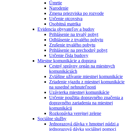
Úmrtie
Narodenie
Zmena priezviska po rozvode
Určenie otcovstva
Osobitná matrika
Evidencia obyvateľov a budov
Prihlásenie na trvalý pobyt
Odhlásenie z trvalého pobytu
Zrušenie trvalého pobytu
Prihlásenie na prechodný pobyt
Určenie čísla budovy
Miestne komunikácie a doprava
Cestný správny orgán na miestnych
komunikáciách
Zvláštne užívanie miestnej komunikácie
Zriadenie vjazdu z miestnej komunikácie
na susedné nehnuteľnosti
Uzávierka miestnej komunikácie
Určenie použitia dopravného značenia a
dopravného zariadenia na miestnej
komunikácii
Rozkopávka verejnej zelene
Sociálne služby
Jednorazová dávka v hmotnej núdzi a
jednorazová dávka sociálnej pomoci