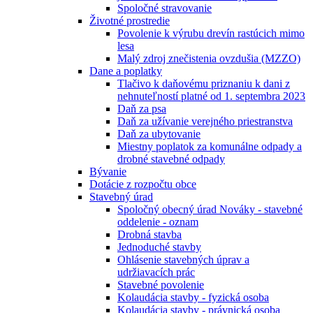
Spoločné stravovanie
Životné prostredie
Povolenie k výrubu drevín rastúcich mimo
lesa
Malý zdroj znečistenia ovzdušia (MZZO)
Dane a poplatky
Tlačivo k daňovému priznaniu k dani z
nehnuteľností platné od 1. septembra 2023
Daň za psa
Daň za užívanie verejného priestranstva
Daň za ubytovanie
Miestny poplatok za komunálne odpady a
drobné stavebné odpady
Bývanie
Dotácie z rozpočtu obce
Stavebný úrad
Spoločný obecný úrad Nováky - stavebné
oddelenie - oznam
Drobná stavba
Jednoduché stavby
Ohlásenie stavebných úprav a
udržiavacích prác
Stavebné povolenie
Kolaudácia stavby - fyzická osoba
Kolaudácia stavby - právnická osoba