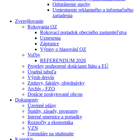
Odstránenie stavby
Umiestnenie reklamného a informačného
zariadenia
Zverejňovanie
Rokovania OZ
Rokovací poriadok obecného zastupiteľstva
Uznesenia
Zápisnice
Výpisy o hlasování OZ
Voľby
REFERENDUM 2026
Projekty podporené dotáciami štátu a EÚ
Úradná tabuľa
Výrub drevín
Zmluvy, faktúry, objednávky
Archív - FZO
Dotácie poskytované obcou
Dokumenty
Územné plány
Štatúty, zásady, programy
Interné smernice a poriadky
Rozpočty a ekonomika
VZN
Formuláre na stiahnutie
Kontakty