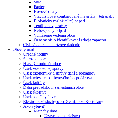
Sklo
Papier
Kovové obaly
Viacvrstvové kombinované materiály - tetrapaky
Biologicky rozložiteľný odpad
Textil, obuv, hračky
Nebezpečný odpad
Vyhlásenie vedenia obce
Oznámenie o identifikovaní zdroja zápachu
Civilná ochrana a krízové riadenie
Obecný úrad
Úradné hodiny
Starostka obce
Hlavný kontrolór obce
Úsek všeobecnej správy
Úsek ekonomiky a správy daní a poplatkov
Úsek miestneho a bytového hospodárstva
Úsek kultúry
Ďalší prevádzkoví zamestnanci obce
Úsek školstva
Úsek sociálnych vecí
Elektronické služby obce Zemianske Kostoľany
Ako vybaviť
Matričný úrad
Uzavretie manželstva