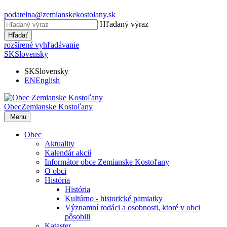
podatelna@zemianskekostolany.sk
Hľadaný výraz
Hľadať
rozšírené vyhľadávanie
SK
Slovensky
SK
Slovensky
EN
English
Obec
Zemianske Kostoľany
Menu
Obec
Aktuality
Kalendár akcií
Informátor obce Zemianske Kostoľany
O obci
História
História
Kultúrno - historické pamiatky
Významní rodáci a osobnosti, ktoré v obci
pôsobili
Kataster