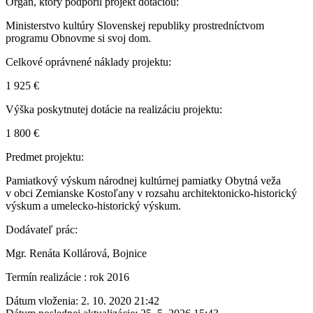
Orgán, ktorý podporil projekt dotáciou:
Ministerstvo kultúry Slovenskej republiky prostredníctvom
programu Obnovme si svoj dom.
Celkové oprávnené náklady projektu:
1 925 €
Výška poskytnutej dotácie na realizáciu projektu:
1 800 €
Predmet projektu:
Pamiatkový výskum národnej kultúrnej pamiatky Obytná veža
v obci Zemianske Kostoľany v rozsahu architektonicko-historický
výskum a umelecko-historický výskum.
Dodávateľ prác:
Mgr. Renáta Kollárová, Bojnice
Termín realizácie : rok 2016
Dátum vloženia:
2. 10. 2020 21:42