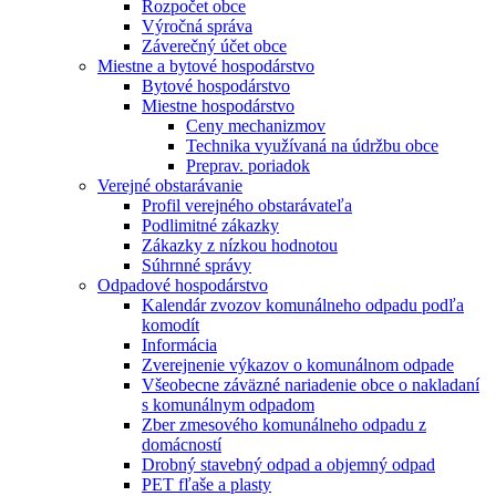
Rozpočet obce
Výročná správa
Záverečný účet obce
Miestne a bytové hospodárstvo
Bytové hospodárstvo
Miestne hospodárstvo
Ceny mechanizmov
Technika využívaná na údržbu obce
Preprav. poriadok
Verejné obstarávanie
Profil verejného obstarávateľa
Podlimitné zákazky
Zákazky z nízkou hodnotou
Súhrnné správy
Odpadové hospodárstvo
Kalendár zvozov komunálneho odpadu podľa
komodít
Informácia
Zverejnenie výkazov o komunálnom odpade
Všeobecne záväzné nariadenie obce o nakladaní
s komunálnym odpadom
Zber zmesového komunálneho odpadu z
domácností
Drobný stavebný odpad a objemný odpad
PET fľaše a plasty