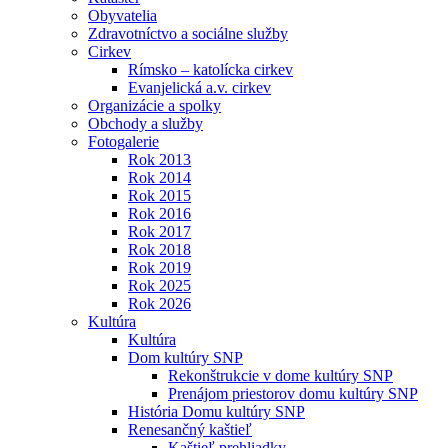
Obyvatelia
Zdravotníctvo a sociálne služby
Cirkev
Rímsko – katolícka cirkev
Evanjelická a.v. cirkev
Organizácie a spolky
Obchody a služby
Fotogalerie
Rok 2013
Rok 2014
Rok 2015
Rok 2016
Rok 2017
Rok 2018
Rok 2019
Rok 2025
Rok 2026
Kultúra
Kultúra
Dom kultúry SNP
Rekonštrukcie v dome kultúry SNP
Prenájom priestorov domu kultúry SNP
História Domu kultúry SNP
Renesančný kaštieľ
Kaštieľ prehliadky