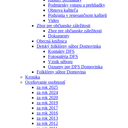
Podmienky vstupu a prehliadky
Obnova kaštieľa
Podujatia v renesančnom kaštieli
Video
Zbor pre občianske záležitosti
Zbor pre občianske záležitosti
Dokumenty
Obecná knižnica
Detský folklórny súbor Domovinka
Kontakty DFS
Fotogaléria DFS
Vznik súboru
Oznamy pre DFS Domovinka
Folklórny súbor Domovina
Kronika
Oceňovanie osobností
za rok 2025
za rok 2024
za rok 2020
za rok 2019
za rok 2017
za rok 2016
za rok 2013
za rok 2012