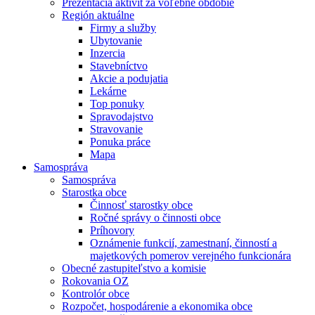
Prezentácia aktivít za voľebné obdobie
Región aktuálne
Firmy a služby
Ubytovanie
Inzercia
Stavebníctvo
Akcie a podujatia
Lekárne
Top ponuky
Spravodajstvo
Stravovanie
Ponuka práce
Mapa
Samospráva
Samospráva
Starostka obce
Činnosť starostky obce
Ročné správy o činnosti obce
Príhovory
Oznámenie funkcií, zamestnaní, činností a
majetkových pomerov verejného funkcionára
Obecné zastupiteľstvo a komisie
Rokovania OZ
Kontrolór obce
Rozpočet, hospodárenie a ekonomika obce