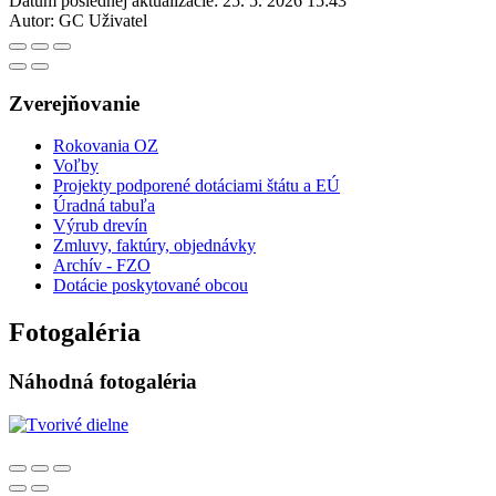
Dátum poslednej aktualizácie:
25. 5. 2026 15:43
Autor:
GC Uživatel
Zverejňovanie
Rokovania OZ
Voľby
Projekty podporené dotáciami štátu a EÚ
Úradná tabuľa
Výrub drevín
Zmluvy, faktúry, objednávky
Archív - FZO
Dotácie poskytované obcou
Fotogaléria
Náhodná fotogaléria