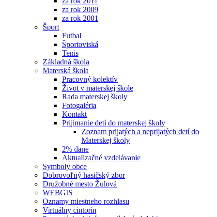
za rok 2011
za rok 2009
za rok 2001
Šport
Futbal
Športoviská
Tenis
Základná škola
Materská škola
Pracovný kolektív
Život v materskej škole
Rada materskej školy
Fotogaléria
Kontakt
Prijímanie detí do materskej školy
Zoznam prijatých a neprijatých detí do
Materskej školy
2% dane
Aktualizačné vzdelávanie
Symboly obce
Dobrovoľný hasičský zbor
Družobné mesto Žulová
WEBGIS
Oznamy miestneho rozhlasu
Virtuálny cintorín