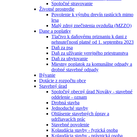
Spoločné stravovanie
Životné prostredie
Povolenie k výrubu drevín rastúcich mimo
lesa
Malý zdroj znečistenia ovzdušia (MZZO)
Dane a poplatky
Tlačivo k daňovému priznaniu k dani z
nehnuteľností platné od 1. septembra 2023
Daň za psa
Daň za užívanie verejného priestranstva
Daň za ubytovanie
Miestny poplatok za komunálne odpady a
drobné stavebné odpady
Bývanie
Dotácie z rozpočtu obce
Stavebný úrad
Spoločný obecný úrad Nováky - stavebné
oddelenie - oznam
Drobná stavba
Jednoduché stavby
Ohlásenie stavebných úprav a
udržiavacích prác
Stavebné povolenie
Kolaudácia stavby - fyzická osoba
Kolaudácia stavby - právnická osoba