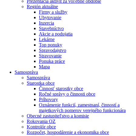
Prezentácia aktivít za voľebné obdobie
Región aktuálne
Firmy a služby
Ubytovanie
Inzercia
Stavebníctvo
Akcie a podujatia
Lekárne
Top ponuky
Spravodajstvo
Stravovanie
Ponuka práce
Mapa
Samospráva
Samospráva
Starostka obce
Činnosť starostky obce
Ročné správy o činnosti obce
Príhovory
Oznámenie funkcií, zamestnaní, činností a
majetkových pomerov verejného funkcionára
Obecné zastupiteľstvo a komisie
Rokovania OZ
Kontrolór obce
Rozpočet, hospodárenie a ekonomika obce