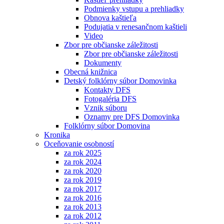
Podmienky vstupu a prehliadky
Obnova kaštieľa
Podujatia v renesančnom kaštieli
Video
Zbor pre občianske záležitosti
Zbor pre občianske záležitosti
Dokumenty
Obecná knižnica
Detský folklórny súbor Domovinka
Kontakty DFS
Fotogaléria DFS
Vznik súboru
Oznamy pre DFS Domovinka
Folklórny súbor Domovina
Kronika
Oceňovanie osobností
za rok 2025
za rok 2024
za rok 2020
za rok 2019
za rok 2017
za rok 2016
za rok 2013
za rok 2012