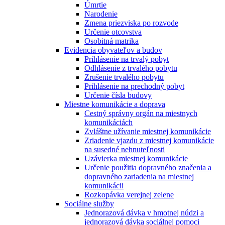
Úmrtie
Narodenie
Zmena priezviska po rozvode
Určenie otcovstva
Osobitná matrika
Evidencia obyvateľov a budov
Prihlásenie na trvalý pobyt
Odhlásenie z trvalého pobytu
Zrušenie trvalého pobytu
Prihlásenie na prechodný pobyt
Určenie čísla budovy
Miestne komunikácie a doprava
Cestný správny orgán na miestnych
komunikáciách
Zvláštne užívanie miestnej komunikácie
Zriadenie vjazdu z miestnej komunikácie
na susedné nehnuteľnosti
Uzávierka miestnej komunikácie
Určenie použitia dopravného značenia a
dopravného zariadenia na miestnej
komunikácii
Rozkopávka verejnej zelene
Sociálne služby
Jednorazová dávka v hmotnej núdzi a
jednorazová dávka sociálnej pomoci