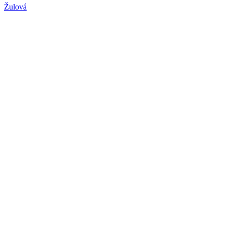
Žulová