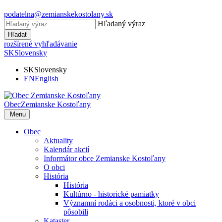
podatelna@zemianskekostolany.sk
Hľadaný výraz
Hľadať
rozšírené vyhľadávanie
SK
Slovensky
SK
Slovensky
EN
English
Obec
Zemianske Kostoľany
Menu
Obec
Aktuality
Kalendár akcií
Informátor obce Zemianske Kostoľany
O obci
História
História
Kultúrno - historické pamiatky
Významní rodáci a osobnosti, ktoré v obci
pôsobili
Kataster