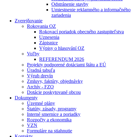
Odstránenie stavby
Umiestnenie reklamného a informačného
zariadenia
Zverejňovanie
Rokovania OZ
Rokovací poriadok obecného zastupiteľstva
Uznesenia
Zápisnice
Výpisy o hlasování OZ
Voľby
REFERENDUM 2026
Projekty podporené dotáciami štátu a EÚ
Úradná tabuľa
Výrub drevín
Zmluvy, faktúry, objednávky
Archív - FZO
Dotácie poskytované obcou
Dokumenty
Územné plány
Štatúty, zásady, programy
Interné smernice a poriadky
Rozpočty a ekonomika
VZN
Formuláre na stiahnutie
Kontakty