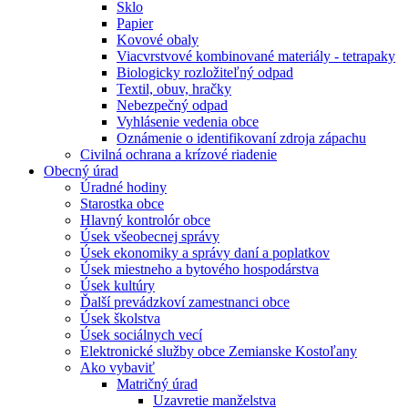
Sklo
Papier
Kovové obaly
Viacvrstvové kombinované materiály - tetrapaky
Biologicky rozložiteľný odpad
Textil, obuv, hračky
Nebezpečný odpad
Vyhlásenie vedenia obce
Oznámenie o identifikovaní zdroja zápachu
Civilná ochrana a krízové riadenie
Obecný úrad
Úradné hodiny
Starostka obce
Hlavný kontrolór obce
Úsek všeobecnej správy
Úsek ekonomiky a správy daní a poplatkov
Úsek miestneho a bytového hospodárstva
Úsek kultúry
Ďalší prevádzkoví zamestnanci obce
Úsek školstva
Úsek sociálnych vecí
Elektronické služby obce Zemianske Kostoľany
Ako vybaviť
Matričný úrad
Uzavretie manželstva