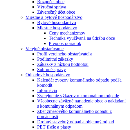
Rozpočet obce
Výročná správa
Záverečný účet obce
Miestne a bytové hospodárstvo
Bytové hospodárstvo
Miestne hospodárstvo
Ceny mechanizmov
Technika využívaná na údržbu obce
Preprav. poriadok
Verejné obstarávanie
Profil verejného obstarávateľa
Podlimitné zákazky
Zákazky z nízkou hodnotou
Súhrnné správy
Odpadové hospodárstvo
Kalendár zvozov komunálneho odpadu podľa
komodít
Informácia
Zverejnenie výkazov o komunálnom odpade
Všeobecne záväzné nariadenie obce o nakladaní
s komunálnym odpadom
Zber zmesového komunálneho odpadu z
domácností
Drobný stavebný odpad a objemný odpad
PET fľaše a plasty