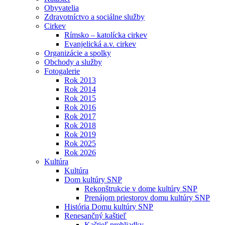
Obyvatelia
Zdravotníctvo a sociálne služby
Cirkev
Rímsko – katolícka cirkev
Evanjelická a.v. cirkev
Organizácie a spolky
Obchody a služby
Fotogalerie
Rok 2013
Rok 2014
Rok 2015
Rok 2016
Rok 2017
Rok 2018
Rok 2019
Rok 2025
Rok 2026
Kultúra
Kultúra
Dom kultúry SNP
Rekonštrukcie v dome kultúry SNP
Prenájom priestorov domu kultúry SNP
História Domu kultúry SNP
Renesančný kaštieľ
Kaštieľ prehliadky