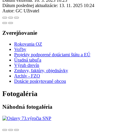
Dátum vloženia:
16. 3. 2023 10:23
Dátum poslednej aktualizácie:
13. 11. 2025 10:24
Autor:
GC Uživatel
Zverejňovanie
Rokovania OZ
Voľby
Projekty podporené dotáciami štátu a EÚ
Úradná tabuľa
Výrub drevín
Zmluvy, faktúry, objednávky
Archív - FZO
Dotácie poskytované obcou
Fotogaléria
Náhodná fotogaléria