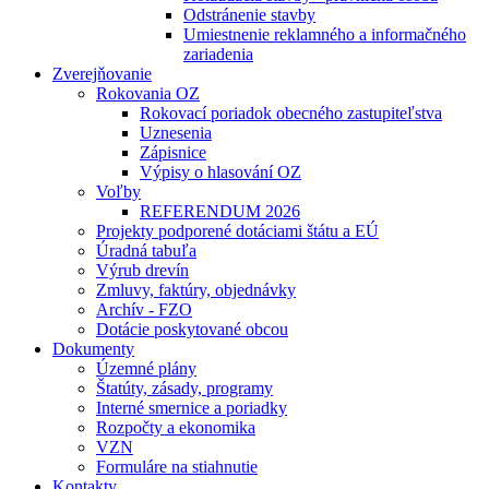
Odstránenie stavby
Umiestnenie reklamného a informačného
zariadenia
Zverejňovanie
Rokovania OZ
Rokovací poriadok obecného zastupiteľstva
Uznesenia
Zápisnice
Výpisy o hlasování OZ
Voľby
REFERENDUM 2026
Projekty podporené dotáciami štátu a EÚ
Úradná tabuľa
Výrub drevín
Zmluvy, faktúry, objednávky
Archív - FZO
Dotácie poskytované obcou
Dokumenty
Územné plány
Štatúty, zásady, programy
Interné smernice a poriadky
Rozpočty a ekonomika
VZN
Formuláre na stiahnutie
Kontakty