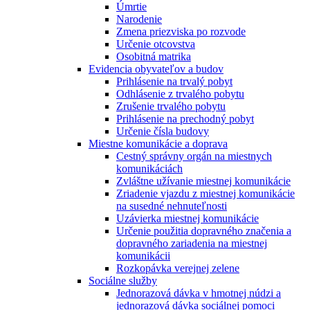
Úmrtie
Narodenie
Zmena priezviska po rozvode
Určenie otcovstva
Osobitná matrika
Evidencia obyvateľov a budov
Prihlásenie na trvalý pobyt
Odhlásenie z trvalého pobytu
Zrušenie trvalého pobytu
Prihlásenie na prechodný pobyt
Určenie čísla budovy
Miestne komunikácie a doprava
Cestný správny orgán na miestnych
komunikáciách
Zvláštne užívanie miestnej komunikácie
Zriadenie vjazdu z miestnej komunikácie
na susedné nehnuteľnosti
Uzávierka miestnej komunikácie
Určenie použitia dopravného značenia a
dopravného zariadenia na miestnej
komunikácii
Rozkopávka verejnej zelene
Sociálne služby
Jednorazová dávka v hmotnej núdzi a
jednorazová dávka sociálnej pomoci