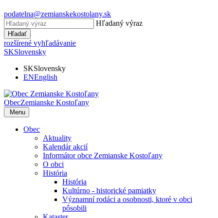
podatelna@zemianskekostolany.sk
Hľadaný výraz
Hľadať
rozšírené vyhľadávanie
SK
Slovensky
SK
Slovensky
EN
English
Obec
Zemianske Kostoľany
Menu
Obec
Aktuality
Kalendár akcií
Informátor obce Zemianske Kostoľany
O obci
História
História
Kultúrno - historické pamiatky
Významní rodáci a osobnosti, ktoré v obci
pôsobili
Kataster