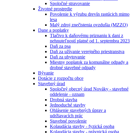
Spoločné stravovanie
Životné prostredie
Povolenie k výrubu drevín rastúcich mimo
lesa
Malý zdroj znečistenia ovzdušia (MZZO)
Dane a poplatky
Tlačivo k daňovému priznaniu k dani z
nehnuteľností platné od 1. septembra 2023
Daň za psa
Daň za užívanie verejného priestranstva
Daň za ubytovanie
Miestny poplatok za komunálne odpady a
drobné stavebné odpady
Bývanie
Dotácie z rozpočtu obce
Stavebný úrad
Spoločný obecný úrad Nováky - stavebné
oddelenie - oznam
Drobná stavba
Jednoduché stavby
Ohlásenie stavebných úprav a
udržiavacích prác
Stavebné povolenie
Kolaudácia stavby - fyzická osoba
Kolaudácia stavby - právnická osoba