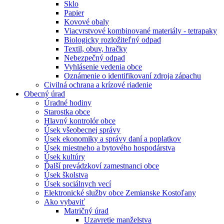
Sklo
Papier
Kovové obaly
Viacvrstvové kombinované materiály - tetrapaky
Biologicky rozložiteľný odpad
Textil, obuv, hračky
Nebezpečný odpad
Vyhlásenie vedenia obce
Oznámenie o identifikovaní zdroja zápachu
Civilná ochrana a krízové riadenie
Obecný úrad
Úradné hodiny
Starostka obce
Hlavný kontrolór obce
Úsek všeobecnej správy
Úsek ekonomiky a správy daní a poplatkov
Úsek miestneho a bytového hospodárstva
Úsek kultúry
Ďalší prevádzkoví zamestnanci obce
Úsek školstva
Úsek sociálnych vecí
Elektronické služby obce Zemianske Kostoľany
Ako vybaviť
Matričný úrad
Uzavretie manželstva