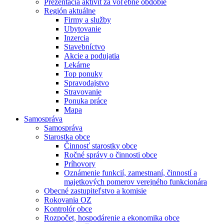
Prezentácia aktivít za voľebné obdobie
Región aktuálne
Firmy a služby
Ubytovanie
Inzercia
Stavebníctvo
Akcie a podujatia
Lekárne
Top ponuky
Spravodajstvo
Stravovanie
Ponuka práce
Mapa
Samospráva
Samospráva
Starostka obce
Činnosť starostky obce
Ročné správy o činnosti obce
Príhovory
Oznámenie funkcií, zamestnaní, činností a
majetkových pomerov verejného funkcionára
Obecné zastupiteľstvo a komisie
Rokovania OZ
Kontrolór obce
Rozpočet, hospodárenie a ekonomika obce