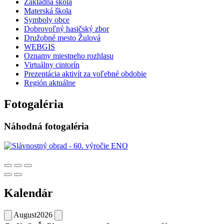
Základná škola
Materská škola
Symboly obce
Dobrovoľný hasičský zbor
Družobné mesto Žulová
WEBGIS
Oznamy miestneho rozhlasu
Virtuálny cintorín
Prezentácia aktivít za voľebné obdobie
Región aktuálne
Fotogaléria
Náhodná fotogaléria
Kalendár
August
2026