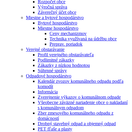
Rozpočet obce
Výročná správa
Záverečný účet obce
Miestne a bytové hospodárstvo
Bytové hospodárstvo
Miestne hospodárstvo
Ceny mechanizmov
Technika využívaná na údržbu obce
Preprav. poriadok
Verejné obstarávanie
Profil verejného obstarávateľa
Podlimitné zákazky
Zákazky z nízkou hodnotou
Súhrnné správy
Odpadové hospodárstvo
Kalendár zvozov komunálneho odpadu podľa
komodít
Informácia
Zverejnenie výkazov o komunálnom odpade
Všeobecne záväzné nariadenie obce o nakladaní
s komunálnym odpadom
Zber zmesového komunálneho odpadu z
domácností
Drobný stavebný odpad a objemný odpad
PET fľaše a plasty