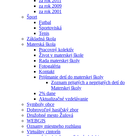
za rok 2011
za rok 2009
za rok 2001
Šport
Futbal
Športoviská
Tenis
Základná škola
Materská škola
Pracovný kolektív
Život v materskej škole
Rada materskej školy
Fotogaléria
Kontakt
Prijímanie detí do materskej školy
Zoznam prijatých a neprijatých detí do
Materskej školy
2% dane
Aktualizačné vzdelávanie
Symboly obce
Dobrovoľný hasičský zbor
Družobné mesto Žulová
WEBGIS
Oznamy miestneho rozhlasu
Virtuálny cintorín