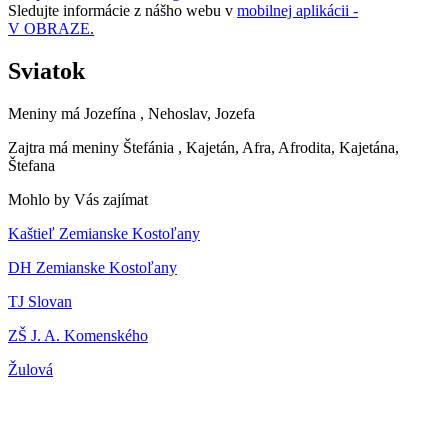
Sledujte informácie z nášho webu v
mobilnej aplikácii -
V OBRAZE.
Sviatok
Meniny má
Jozefína
, Nehoslav, Jozefa
Zajtra má meniny
Štefánia
, Kajetán, Afra, Afrodita, Kajetána,
Štefana
Mohlo by Vás zajímat
Kaštieľ Zemianske Kostoľany
DH Zemianske Kostoľany
TJ Slovan
ZŠ J. A. Komenského
Žulová