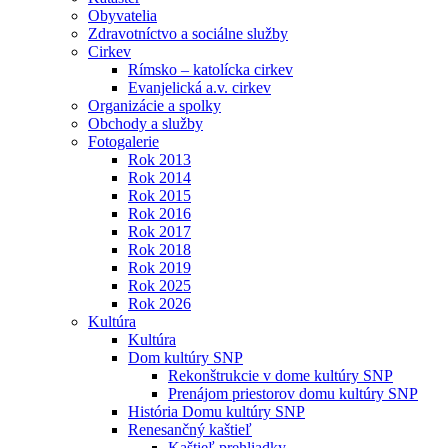
Obyvatelia
Zdravotníctvo a sociálne služby
Cirkev
Rímsko – katolícka cirkev
Evanjelická a.v. cirkev
Organizácie a spolky
Obchody a služby
Fotogalerie
Rok 2013
Rok 2014
Rok 2015
Rok 2016
Rok 2017
Rok 2018
Rok 2019
Rok 2025
Rok 2026
Kultúra
Kultúra
Dom kultúry SNP
Rekonštrukcie v dome kultúry SNP
Prenájom priestorov domu kultúry SNP
História Domu kultúry SNP
Renesančný kaštieľ
Kaštieľ prehliadky