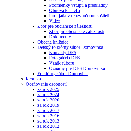
Podmienky vstupu a prehliadky
Obnova kaštieľa
Podujatia v renesančnom kaštieli
Video
Zbor pre občianske záležitosti
Zbor pre občianske záležitosti
Dokumenty
Obecná knižnica
Detský folklórny súbor Domovinka
Kontakty DFS
Fotogaléria DFS
Vznik súboru
Oznamy pre DFS Domovinka
Folklórny súbor Domovina
Kronika
Oceňovanie osobností
za rok 2025
za rok 2024
za rok 2020
za rok 2019
za rok 2017
za rok 2016
za rok 2013
za rok 2012