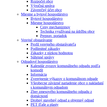
Rozpočet obce
Výročná správa
Záverečný účet obce
Miestne a bytové hospodárstvo
Bytové hospodárstvo
Miestne hospodárstvo
Ceny mechanizmov
Technika využívaná na údržbu obce
Preprav. poriadok
Verejné obstarávanie
Profil verejného obstarávateľa
Podlimitné zákazky
Zákazky z nízkou hodnotou
Súhrnné správy
Odpadové hospodárstvo
Kalendár zvozov komunálneho odpadu podľa
komodít
Informácia
Zverejnenie výkazov o komunálnom odpade
Všeobecne záväzné nariadenie obce o nakladaní
s komunálnym odpadom
Zber zmesového komunálneho odpadu z
domácností
Drobný stavebný odpad a objemný odpad
PET fľaše a plasty