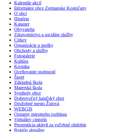
Kalendár akcií
Informátor obce Zemianske Kostoľany
O obci
História
Kataster
Obyvatelia
Zdravotníctvo a sociálne služby
Cirkev
Organizácie a spolky
Obchody a služby
Fotogalerie
Kultúra
Kronika
Oceňovanie osobností
Šport
Základná škola
Materská škola
Symboly obce
Dobrovoľný hasičský zbor
Družobné mesto Žulová
WEBGIS
Oznamy miestneho rozhlasu
Virtuálny cintorín
Prezentácia aktivít za voľebné obdobie
Región aktuálne