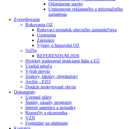
Odstránenie stavby
Umiestnenie reklamného a informačného
zariadenia
Zverejňovanie
Rokovania OZ
Rokovací poriadok obecného zastupiteľstva
Uznesenia
Zápisnice
Výpisy o hlasování OZ
Voľby
REFERENDUM 2026
Projekty podporené dotáciami štátu a EÚ
Úradná tabuľa
Výrub drevín
Zmluvy, faktúry, objednávky
Archív - FZO
Dotácie poskytované obcou
Dokumenty
Územné plány
Štatúty, zásady, programy
Interné smernice a poriadky
Rozpočty a ekonomika
VZN
Formuláre na stiahnutie
Kontakty