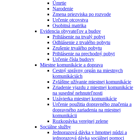
Úmrtie
Narodenie
Zmena priezviska po rozvode
Určenie otcovstva
Osobitná matrika
Evidencia obyvateľov a budov
Prihlásenie na trvalý pobyt
Odhlásenie z trvalého pobytu
Zrušenie trvalého pobytu
Prihlásenie na prechodný pobyt
Určenie čísla budovy
Miestne komunikácie a doprava
Cestný správny orgán na miestnych
komunikáciách
Zvláštne užívanie miestnej komunikácie
Zriadenie vjazdu z miestnej komunikácie
na susedné nehnuteľnosti
Uzávierka miestnej komunikácie
Určenie použitia dopravného značenia a
dopravného zariadenia na miestnej
komunikácii
Rozkopávka verejnej zelene
Sociálne služby
Jednorazová dávka v hmotnej núdzi a
jednorazová dávka sociálnej pomoci