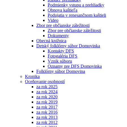
Podmienky vstupu a prehliadky
Obnova kaštieľa
Podujatia v renesančnom kaštieli
Video
Zbor pre občianske záležitosti
Zbor pre občianske záležitosti
Dokumenty
Obecná knižnica
Detský folklórny súbor Domovinka
Kontakty DFS
Fotogaléria DFS
Vznik súboru
Oznamy pre DFS Domovinka
Folklórny súbor Domovina
Kronika
Oceňovanie osobností
za rok 2025
za rok 2024
za rok 2020
za rok 2019
za rok 2017
za rok 2016
za rok 2013
za rok 2012