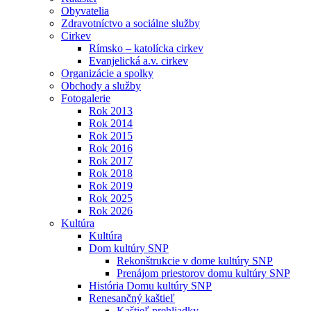
Obyvatelia
Zdravotníctvo a sociálne služby
Cirkev
Rímsko – katolícka cirkev
Evanjelická a.v. cirkev
Organizácie a spolky
Obchody a služby
Fotogalerie
Rok 2013
Rok 2014
Rok 2015
Rok 2016
Rok 2017
Rok 2018
Rok 2019
Rok 2025
Rok 2026
Kultúra
Kultúra
Dom kultúry SNP
Rekonštrukcie v dome kultúry SNP
Prenájom priestorov domu kultúry SNP
História Domu kultúry SNP
Renesančný kaštieľ
Kaštieľ prehliadky