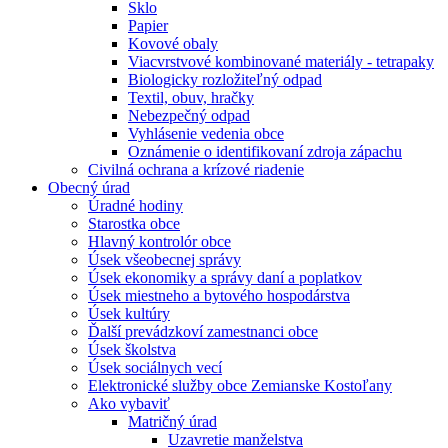
Sklo
Papier
Kovové obaly
Viacvrstvové kombinované materiály - tetrapaky
Biologicky rozložiteľný odpad
Textil, obuv, hračky
Nebezpečný odpad
Vyhlásenie vedenia obce
Oznámenie o identifikovaní zdroja zápachu
Civilná ochrana a krízové riadenie
Obecný úrad
Úradné hodiny
Starostka obce
Hlavný kontrolór obce
Úsek všeobecnej správy
Úsek ekonomiky a správy daní a poplatkov
Úsek miestneho a bytového hospodárstva
Úsek kultúry
Ďalší prevádzkoví zamestnanci obce
Úsek školstva
Úsek sociálnych vecí
Elektronické služby obce Zemianske Kostoľany
Ako vybaviť
Matričný úrad
Uzavretie manželstva