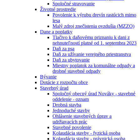
Spoločné stravovanie
Životné prostredie
Povolenie k výrubu drevín rastúcich mimo
lesa
Malý zdroj znečistenia ovzdušia (MZZO)
Dane a poplatky
Tlačivo k daňovému priznaniu k dani z
nehnuteľností platné od 1. septembra 2023
Daň za psa
Daň za užívanie verejného priestranstva
Daň za ubytovanie
Miestny poplatok za komunálne odpady a
drobné stavebné odpady
Bývanie
Dotácie z rozpočtu obce
Stavebný úrad
Spoločný obecný úrad Nováky - stavebné
oddelenie - oznam
Drobná stavba
Jednoduché stavby
Ohlásenie stavebných úprav a
udržiavacích prác
Stavebné povolenie
Kolaudácia stavby - fyzická osoba
Kolaudácia stavby - právnická osoba