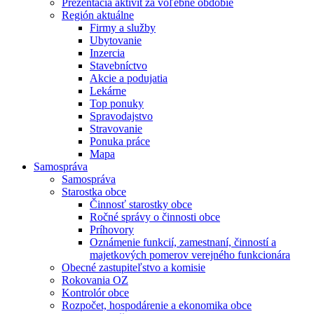
Prezentácia aktivít za voľebné obdobie
Región aktuálne
Firmy a služby
Ubytovanie
Inzercia
Stavebníctvo
Akcie a podujatia
Lekárne
Top ponuky
Spravodajstvo
Stravovanie
Ponuka práce
Mapa
Samospráva
Samospráva
Starostka obce
Činnosť starostky obce
Ročné správy o činnosti obce
Príhovory
Oznámenie funkcií, zamestnaní, činností a
majetkových pomerov verejného funkcionára
Obecné zastupiteľstvo a komisie
Rokovania OZ
Kontrolór obce
Rozpočet, hospodárenie a ekonomika obce