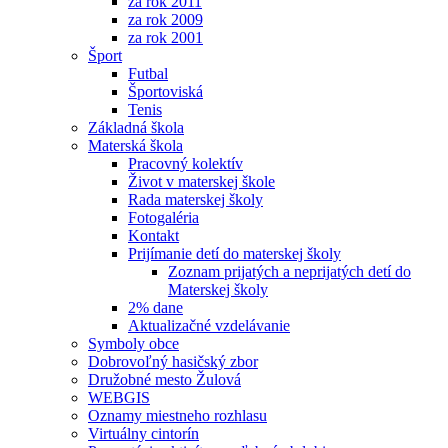
za rok 2011
za rok 2009
za rok 2001
Šport
Futbal
Športoviská
Tenis
Základná škola
Materská škola
Pracovný kolektív
Život v materskej škole
Rada materskej školy
Fotogaléria
Kontakt
Prijímanie detí do materskej školy
Zoznam prijatých a neprijatých detí do
Materskej školy
2% dane
Aktualizačné vzdelávanie
Symboly obce
Dobrovoľný hasičský zbor
Družobné mesto Žulová
WEBGIS
Oznamy miestneho rozhlasu
Virtuálny cintorín