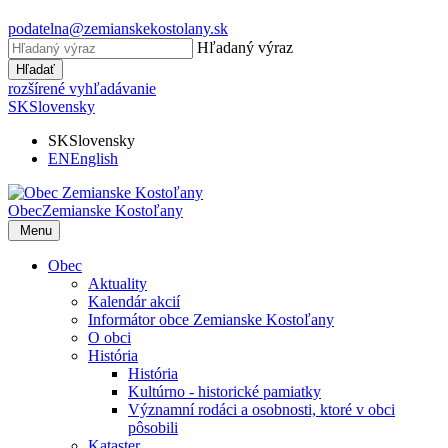
podatelna@zemianskekostolany.sk
Hľadaný výraz
Hľadať
rozšírené vyhľadávanie
SK
Slovensky
SK
Slovensky
EN
English
Obec
Zemianske Kostoľany
Menu
Obec
Aktuality
Kalendár akcií
Informátor obce Zemianske Kostoľany
O obci
História
História
Kultúrno - historické pamiatky
Významní rodáci a osobnosti, ktoré v obci
pôsobili
Kataster