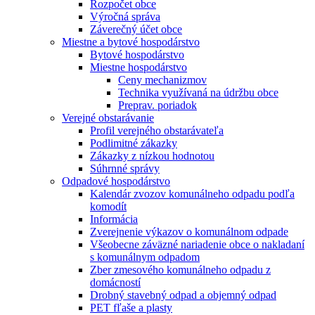
Rozpočet obce
Výročná správa
Záverečný účet obce
Miestne a bytové hospodárstvo
Bytové hospodárstvo
Miestne hospodárstvo
Ceny mechanizmov
Technika využívaná na údržbu obce
Preprav. poriadok
Verejné obstarávanie
Profil verejného obstarávateľa
Podlimitné zákazky
Zákazky z nízkou hodnotou
Súhrnné správy
Odpadové hospodárstvo
Kalendár zvozov komunálneho odpadu podľa
komodít
Informácia
Zverejnenie výkazov o komunálnom odpade
Všeobecne záväzné nariadenie obce o nakladaní
s komunálnym odpadom
Zber zmesového komunálneho odpadu z
domácností
Drobný stavebný odpad a objemný odpad
PET fľaše a plasty