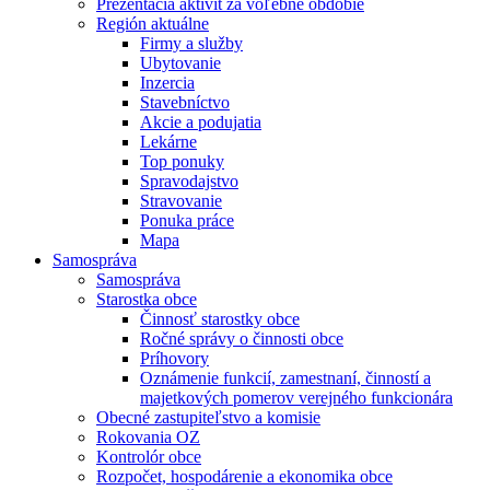
Prezentácia aktivít za voľebné obdobie
Región aktuálne
Firmy a služby
Ubytovanie
Inzercia
Stavebníctvo
Akcie a podujatia
Lekárne
Top ponuky
Spravodajstvo
Stravovanie
Ponuka práce
Mapa
Samospráva
Samospráva
Starostka obce
Činnosť starostky obce
Ročné správy o činnosti obce
Príhovory
Oznámenie funkcií, zamestnaní, činností a
majetkových pomerov verejného funkcionára
Obecné zastupiteľstvo a komisie
Rokovania OZ
Kontrolór obce
Rozpočet, hospodárenie a ekonomika obce