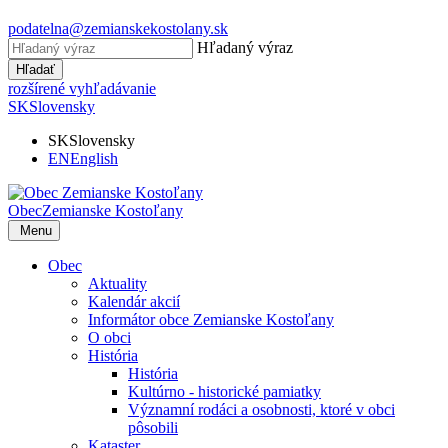
podatelna@zemianskekostolany.sk
Hľadaný výraz
Hľadať
rozšírené vyhľadávanie
SK
Slovensky
SK
Slovensky
EN
English
Obec
Zemianske Kostoľany
Menu
Obec
Aktuality
Kalendár akcií
Informátor obce Zemianske Kostoľany
O obci
História
História
Kultúrno - historické pamiatky
Významní rodáci a osobnosti, ktoré v obci
pôsobili
Kataster