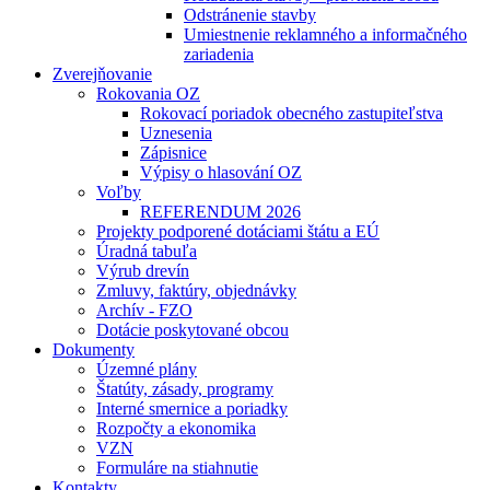
Odstránenie stavby
Umiestnenie reklamného a informačného
zariadenia
Zverejňovanie
Rokovania OZ
Rokovací poriadok obecného zastupiteľstva
Uznesenia
Zápisnice
Výpisy o hlasování OZ
Voľby
REFERENDUM 2026
Projekty podporené dotáciami štátu a EÚ
Úradná tabuľa
Výrub drevín
Zmluvy, faktúry, objednávky
Archív - FZO
Dotácie poskytované obcou
Dokumenty
Územné plány
Štatúty, zásady, programy
Interné smernice a poriadky
Rozpočty a ekonomika
VZN
Formuláre na stiahnutie
Kontakty