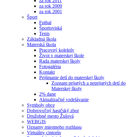
za rok 2011
za rok 2009
za rok 2001
Šport
Futbal
Športoviská
Tenis
Základná škola
Materská škola
Pracovný kolektív
Život v materskej škole
Rada materskej školy
Fotogaléria
Kontakt
Prijímanie detí do materskej školy
Zoznam prijatých a neprijatých detí do
Materskej školy
2% dane
Aktualizačné vzdelávanie
Symboly obce
Dobrovoľný hasičský zbor
Družobné mesto Žulová
WEBGIS
Oznamy miestneho rozhlasu
Virtuálny cintorín