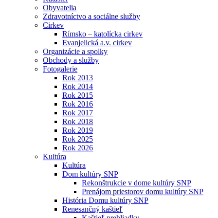
Obyvatelia
Zdravotníctvo a sociálne služby
Cirkev
Rímsko – katolícka cirkev
Evanjelická a.v. cirkev
Organizácie a spolky
Obchody a služby
Fotogalerie
Rok 2013
Rok 2014
Rok 2015
Rok 2016
Rok 2017
Rok 2018
Rok 2019
Rok 2025
Rok 2026
Kultúra
Kultúra
Dom kultúry SNP
Rekonštrukcie v dome kultúry SNP
Prenájom priestorov domu kultúry SNP
História Domu kultúry SNP
Renesančný kaštieľ
Kaštieľ prehliadky