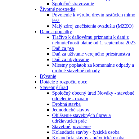
Spoločné stravovanie
Životné prostredie
Povolenie k výrubu drevín rastúcich mimo
lesa
Malý zdroj znečistenia ovzdušia (MZZO)
Dane a poplatky
Tlačivo k daňovému priznaniu k dani z
nehnuteľností platné od 1. septembra 2023
Daň za psa
Daň za užívanie verejného priestranstva
Daň za ubytovanie
Miestny poplatok za komunálne odpady a
drobné stavebné odpady
Bývanie
Dotácie z rozpočtu obce
Stavebný úrad
Spoločný obecný úrad Nováky - stavebné
oddelenie - oznam
Drobná stavba
Jednoduché stavby
Ohlásenie stavebných úprav a
udržiavacích prác
Stavebné povolenie
Kolaudácia stavby - fyzická osoba
Kolaudácia stavby - právnická osoba