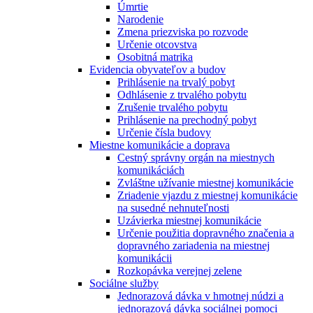
Úmrtie
Narodenie
Zmena priezviska po rozvode
Určenie otcovstva
Osobitná matrika
Evidencia obyvateľov a budov
Prihlásenie na trvalý pobyt
Odhlásenie z trvalého pobytu
Zrušenie trvalého pobytu
Prihlásenie na prechodný pobyt
Určenie čísla budovy
Miestne komunikácie a doprava
Cestný správny orgán na miestnych
komunikáciách
Zvláštne užívanie miestnej komunikácie
Zriadenie vjazdu z miestnej komunikácie
na susedné nehnuteľnosti
Uzávierka miestnej komunikácie
Určenie použitia dopravného značenia a
dopravného zariadenia na miestnej
komunikácii
Rozkopávka verejnej zelene
Sociálne služby
Jednorazová dávka v hmotnej núdzi a
jednorazová dávka sociálnej pomoci