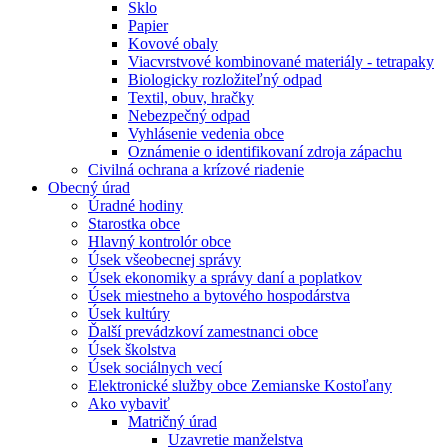
Sklo
Papier
Kovové obaly
Viacvrstvové kombinované materiály - tetrapaky
Biologicky rozložiteľný odpad
Textil, obuv, hračky
Nebezpečný odpad
Vyhlásenie vedenia obce
Oznámenie o identifikovaní zdroja zápachu
Civilná ochrana a krízové riadenie
Obecný úrad
Úradné hodiny
Starostka obce
Hlavný kontrolór obce
Úsek všeobecnej správy
Úsek ekonomiky a správy daní a poplatkov
Úsek miestneho a bytového hospodárstva
Úsek kultúry
Ďalší prevádzkoví zamestnanci obce
Úsek školstva
Úsek sociálnych vecí
Elektronické služby obce Zemianske Kostoľany
Ako vybaviť
Matričný úrad
Uzavretie manželstva