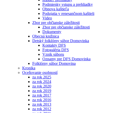
Podmienky vstupu a prehliadky
Obnova kaštieľa
Podujatia v renesančnom kaštieli
Video
Zbor pre občianske záležitosti
Zbor pre občianske záležitosti
Dokumenty
Obecná knižnica
Detský folklórny súbor Domovinka
Kontakty DFS
Fotogaléria DFS
Vznik súboru
Oznamy pre DFS Domovinka
Folklórny súbor Domovina
Kronika
Oceňovanie osobností
za rok 2025
za rok 2024
za rok 2020
za rok 2019
za rok 2017
za rok 2016
za rok 2013
za rok 2012