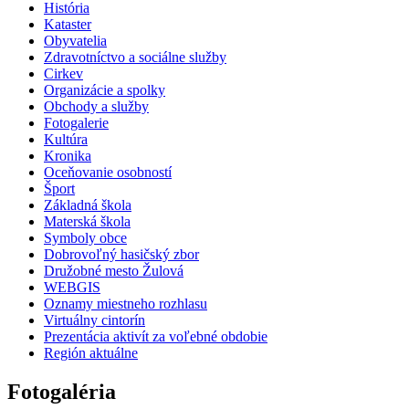
História
Kataster
Obyvatelia
Zdravotníctvo a sociálne služby
Cirkev
Organizácie a spolky
Obchody a služby
Fotogalerie
Kultúra
Kronika
Oceňovanie osobností
Šport
Základná škola
Materská škola
Symboly obce
Dobrovoľný hasičský zbor
Družobné mesto Žulová
WEBGIS
Oznamy miestneho rozhlasu
Virtuálny cintorín
Prezentácia aktivít za voľebné obdobie
Región aktuálne
Fotogaléria