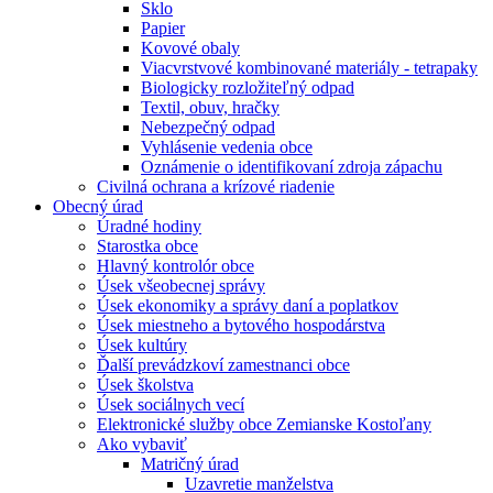
Sklo
Papier
Kovové obaly
Viacvrstvové kombinované materiály - tetrapaky
Biologicky rozložiteľný odpad
Textil, obuv, hračky
Nebezpečný odpad
Vyhlásenie vedenia obce
Oznámenie o identifikovaní zdroja zápachu
Civilná ochrana a krízové riadenie
Obecný úrad
Úradné hodiny
Starostka obce
Hlavný kontrolór obce
Úsek všeobecnej správy
Úsek ekonomiky a správy daní a poplatkov
Úsek miestneho a bytového hospodárstva
Úsek kultúry
Ďalší prevádzkoví zamestnanci obce
Úsek školstva
Úsek sociálnych vecí
Elektronické služby obce Zemianske Kostoľany
Ako vybaviť
Matričný úrad
Uzavretie manželstva