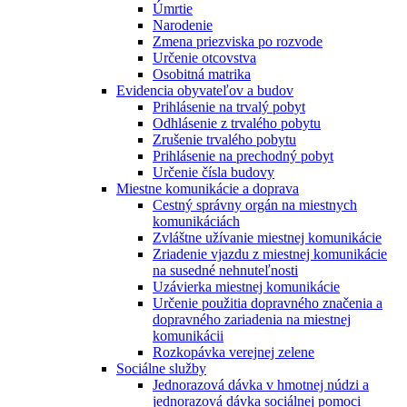
Úmrtie
Narodenie
Zmena priezviska po rozvode
Určenie otcovstva
Osobitná matrika
Evidencia obyvateľov a budov
Prihlásenie na trvalý pobyt
Odhlásenie z trvalého pobytu
Zrušenie trvalého pobytu
Prihlásenie na prechodný pobyt
Určenie čísla budovy
Miestne komunikácie a doprava
Cestný správny orgán na miestnych
komunikáciách
Zvláštne užívanie miestnej komunikácie
Zriadenie vjazdu z miestnej komunikácie
na susedné nehnuteľnosti
Uzávierka miestnej komunikácie
Určenie použitia dopravného značenia a
dopravného zariadenia na miestnej
komunikácii
Rozkopávka verejnej zelene
Sociálne služby
Jednorazová dávka v hmotnej núdzi a
jednorazová dávka sociálnej pomoci