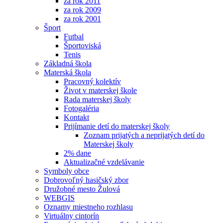
za rok 2011
za rok 2009
za rok 2001
Šport
Futbal
Športoviská
Tenis
Základná škola
Materská škola
Pracovný kolektív
Život v materskej škole
Rada materskej školy
Fotogaléria
Kontakt
Prijímanie detí do materskej školy
Zoznam prijatých a neprijatých detí do
Materskej školy
2% dane
Aktualizačné vzdelávanie
Symboly obce
Dobrovoľný hasičský zbor
Družobné mesto Žulová
WEBGIS
Oznamy miestneho rozhlasu
Virtuálny cintorín