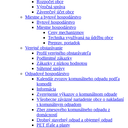
Rozpočet obce
Výročná správa
Záverečný účet obce
Miestne a bytové hospodárstvo
Bytové hospodárstvo
Miestne hospodárstvo
Ceny mechanizmov
Technika využívaná na údržbu obce
Preprav. poriadok
Verejné obstarávanie
Profil verejného obstarávateľa
Podlimitné zákazky
Zákazky z nízkou hodnotou
Súhrnné správy
Odpadové hospodárstvo
Kalendár zvozov komunálneho odpadu podľa
komodít
Informácia
Zverejnenie výkazov o komunálnom odpade
Všeobecne záväzné nariadenie obce o nakladaní
s komunálnym odpadom
Zber zmesového komunálneho odpadu z
domácností
Drobný stavebný odpad a objemný odpad
PET fľaše a plasty