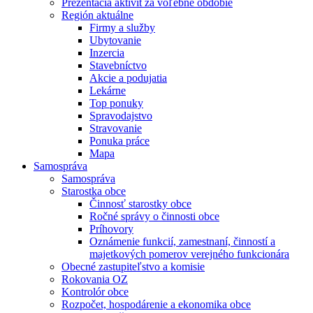
Prezentácia aktivít za voľebné obdobie
Región aktuálne
Firmy a služby
Ubytovanie
Inzercia
Stavebníctvo
Akcie a podujatia
Lekárne
Top ponuky
Spravodajstvo
Stravovanie
Ponuka práce
Mapa
Samospráva
Samospráva
Starostka obce
Činnosť starostky obce
Ročné správy o činnosti obce
Príhovory
Oznámenie funkcií, zamestnaní, činností a
majetkových pomerov verejného funkcionára
Obecné zastupiteľstvo a komisie
Rokovania OZ
Kontrolór obce
Rozpočet, hospodárenie a ekonomika obce