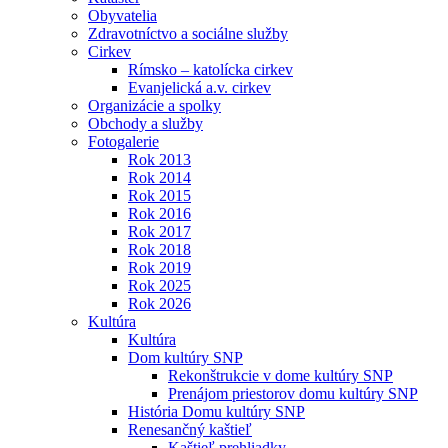
Obyvatelia
Zdravotníctvo a sociálne služby
Cirkev
Rímsko – katolícka cirkev
Evanjelická a.v. cirkev
Organizácie a spolky
Obchody a služby
Fotogalerie
Rok 2013
Rok 2014
Rok 2015
Rok 2016
Rok 2017
Rok 2018
Rok 2019
Rok 2025
Rok 2026
Kultúra
Kultúra
Dom kultúry SNP
Rekonštrukcie v dome kultúry SNP
Prenájom priestorov domu kultúry SNP
História Domu kultúry SNP
Renesančný kaštieľ
Kaštieľ prehliadky