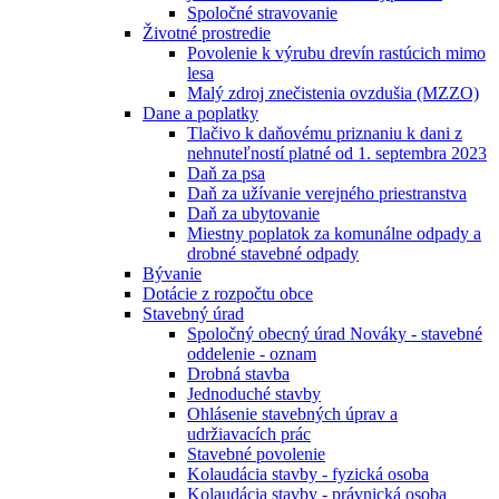
Spoločné stravovanie
Životné prostredie
Povolenie k výrubu drevín rastúcich mimo
lesa
Malý zdroj znečistenia ovzdušia (MZZO)
Dane a poplatky
Tlačivo k daňovému priznaniu k dani z
nehnuteľností platné od 1. septembra 2023
Daň za psa
Daň za užívanie verejného priestranstva
Daň za ubytovanie
Miestny poplatok za komunálne odpady a
drobné stavebné odpady
Bývanie
Dotácie z rozpočtu obce
Stavebný úrad
Spoločný obecný úrad Nováky - stavebné
oddelenie - oznam
Drobná stavba
Jednoduché stavby
Ohlásenie stavebných úprav a
udržiavacích prác
Stavebné povolenie
Kolaudácia stavby - fyzická osoba
Kolaudácia stavby - právnická osoba