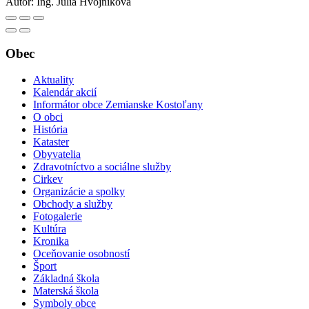
Autor:
Ing. Júlia Hvojníková
Obec
Aktuality
Kalendár akcií
Informátor obce Zemianske Kostoľany
O obci
História
Kataster
Obyvatelia
Zdravotníctvo a sociálne služby
Cirkev
Organizácie a spolky
Obchody a služby
Fotogalerie
Kultúra
Kronika
Oceňovanie osobností
Šport
Základná škola
Materská škola
Symboly obce