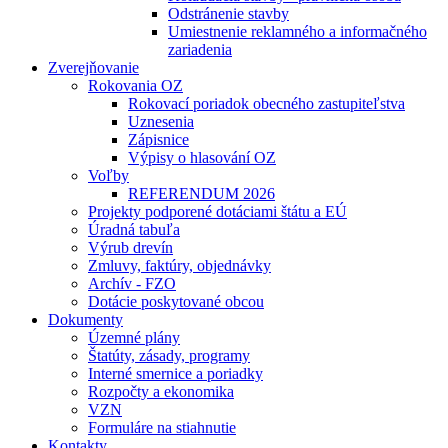
Odstránenie stavby
Umiestnenie reklamného a informačného
zariadenia
Zverejňovanie
Rokovania OZ
Rokovací poriadok obecného zastupiteľstva
Uznesenia
Zápisnice
Výpisy o hlasování OZ
Voľby
REFERENDUM 2026
Projekty podporené dotáciami štátu a EÚ
Úradná tabuľa
Výrub drevín
Zmluvy, faktúry, objednávky
Archív - FZO
Dotácie poskytované obcou
Dokumenty
Územné plány
Štatúty, zásady, programy
Interné smernice a poriadky
Rozpočty a ekonomika
VZN
Formuláre na stiahnutie
Kontakty