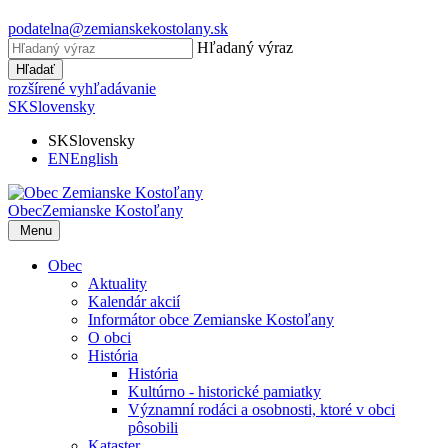
podatelna@zemianskekostolany.sk
Hľadaný výraz
Hľadať
rozšírené vyhľadávanie
SK
Slovensky
SK
Slovensky
EN
English
Obec
Zemianske Kostoľany
Menu
Obec
Aktuality
Kalendár akcií
Informátor obce Zemianske Kostoľany
O obci
História
História
Kultúrno - historické pamiatky
Významní rodáci a osobnosti, ktoré v obci
pôsobili
Kataster