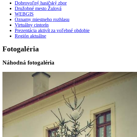
Dobrovoľný hasičský zbor
Družobné mesto Žulová
WEBGIS
Oznamy miestneho rozhlasu
Virtuálny cintorín
Prezentácia aktivít za voľebné obdobie
Región aktuálne
Fotogaléria
Náhodná fotogaléria