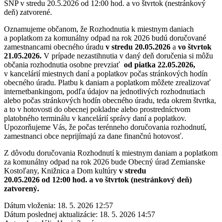
SNP v stredu 20.5.2026 od 12:00 hod. a vo štvrtok (nestránkový
deň) zatvorené.
Oznamujeme občanom, že Rozhodnutia k miestnym daniach
a poplatkom za komunálny odpad na rok 2026 budú doručované
zamestnancami obecného úradu
v stredu 20.05.2026
a
vo štvrtok
21.05.2026.
V prípade nezastihnutia v daný deň doručenia si môžu
občania rozhodnutia osobne prevziať
od piatka 22.05.2026,
v kancelárií miestnych daní a poplatkov počas stránkových hodín
obecného úradu. Platbu k daniam a poplatkom môžete zrealizovať
internetbankingom, podľa údajov na jednotlivých rozhodnutiach
alebo počas stránkových hodín obecného úradu, teda okrem štvrtka,
a to v hotovosti do obecnej pokladne alebo prostredníctvom
platobného terminálu v kancelárií správy daní a poplatkov.
Upozorňujeme Vás, že počas terénneho doručovania rozhodnutí,
zamestnanci obce neprijímajú za dane finančnú hotovosť.
Z dôvodu doručovania Rozhodnutí k miestnym daniam a poplatkom
za komunálny odpad na rok 2026 bude Obecný úrad Zemianske
Kostoľany, Knižnica a Dom kultúry
v stredu
20.05.2026 od 12:00 hod. a vo štvrtok (nestránkový deň)
zatvorený.
Dátum vloženia:
18. 5. 2026 12:57
Dátum poslednej aktualizácie:
18. 5. 2026 14:57