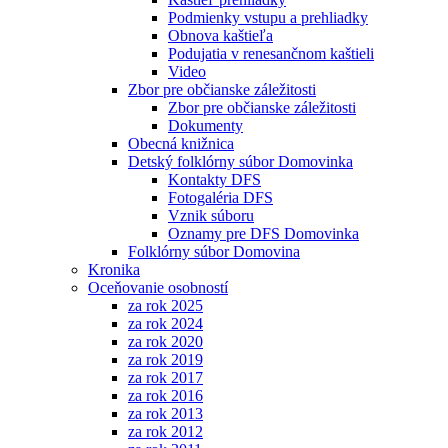
Podmienky vstupu a prehliadky
Obnova kaštieľa
Podujatia v renesančnom kaštieli
Video
Zbor pre občianske záležitosti
Zbor pre občianske záležitosti
Dokumenty
Obecná knižnica
Detský folklórny súbor Domovinka
Kontakty DFS
Fotogaléria DFS
Vznik súboru
Oznamy pre DFS Domovinka
Folklórny súbor Domovina
Kronika
Oceňovanie osobností
za rok 2025
za rok 2024
za rok 2020
za rok 2019
za rok 2017
za rok 2016
za rok 2013
za rok 2012