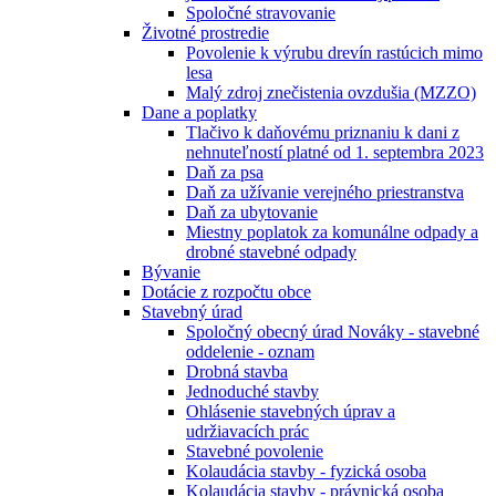
Spoločné stravovanie
Životné prostredie
Povolenie k výrubu drevín rastúcich mimo
lesa
Malý zdroj znečistenia ovzdušia (MZZO)
Dane a poplatky
Tlačivo k daňovému priznaniu k dani z
nehnuteľností platné od 1. septembra 2023
Daň za psa
Daň za užívanie verejného priestranstva
Daň za ubytovanie
Miestny poplatok za komunálne odpady a
drobné stavebné odpady
Bývanie
Dotácie z rozpočtu obce
Stavebný úrad
Spoločný obecný úrad Nováky - stavebné
oddelenie - oznam
Drobná stavba
Jednoduché stavby
Ohlásenie stavebných úprav a
udržiavacích prác
Stavebné povolenie
Kolaudácia stavby - fyzická osoba
Kolaudácia stavby - právnická osoba