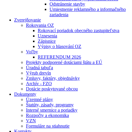
Odstránenie stavby
Umiestnenie reklamného a informačného
zariadenia
Zverejňovanie
Rokovania OZ
Rokovací poriadok obecného zastupiteľstva
Uznesenia
Zápisnice
Výpisy o hlasování OZ
Voľby
REFERENDUM 2026
Projekty podporené dotáciami štátu a EÚ
Úradná tabuľa
Výrub drevín
Zmluvy, faktúry, objednávky
Archív - FZO
Dotácie poskytované obcou
Dokumenty
Územné plány
Štatúty, zásady, programy
Interné smernice a poriadky
Rozpočty a ekonomika
VZN
Formuláre na stiahnutie
Kontakty