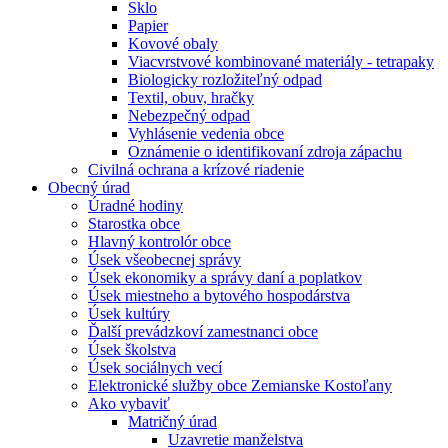
Sklo
Papier
Kovové obaly
Viacvrstvové kombinované materiály - tetrapaky
Biologicky rozložiteľný odpad
Textil, obuv, hračky
Nebezpečný odpad
Vyhlásenie vedenia obce
Oznámenie o identifikovaní zdroja zápachu
Civilná ochrana a krízové riadenie
Obecný úrad
Úradné hodiny
Starostka obce
Hlavný kontrolór obce
Úsek všeobecnej správy
Úsek ekonomiky a správy daní a poplatkov
Úsek miestneho a bytového hospodárstva
Úsek kultúry
Ďalší prevádzkoví zamestnanci obce
Úsek školstva
Úsek sociálnych vecí
Elektronické služby obce Zemianske Kostoľany
Ako vybaviť
Matričný úrad
Uzavretie manželstva