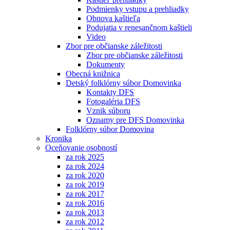
Podmienky vstupu a prehliadky
Obnova kaštieľa
Podujatia v renesančnom kaštieli
Video
Zbor pre občianske záležitosti
Zbor pre občianske záležitosti
Dokumenty
Obecná knižnica
Detský folklórny súbor Domovinka
Kontakty DFS
Fotogaléria DFS
Vznik súboru
Oznamy pre DFS Domovinka
Folklórny súbor Domovina
Kronika
Oceňovanie osobností
za rok 2025
za rok 2024
za rok 2020
za rok 2019
za rok 2017
za rok 2016
za rok 2013
za rok 2012