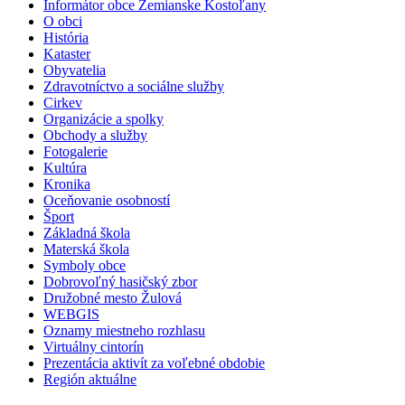
Informátor obce Zemianske Kostoľany
O obci
História
Kataster
Obyvatelia
Zdravotníctvo a sociálne služby
Cirkev
Organizácie a spolky
Obchody a služby
Fotogalerie
Kultúra
Kronika
Oceňovanie osobností
Šport
Základná škola
Materská škola
Symboly obce
Dobrovoľný hasičský zbor
Družobné mesto Žulová
WEBGIS
Oznamy miestneho rozhlasu
Virtuálny cintorín
Prezentácia aktivít za voľebné obdobie
Región aktuálne