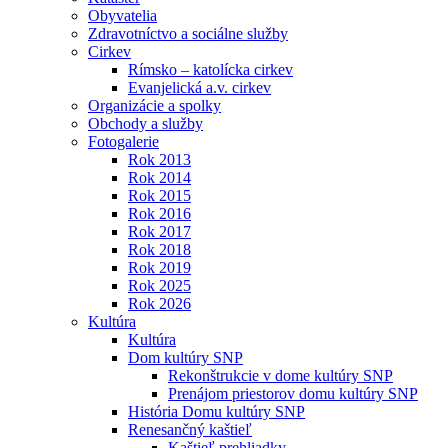
Obyvatelia
Zdravotníctvo a sociálne služby
Cirkev
Rímsko – katolícka cirkev
Evanjelická a.v. cirkev
Organizácie a spolky
Obchody a služby
Fotogalerie
Rok 2013
Rok 2014
Rok 2015
Rok 2016
Rok 2017
Rok 2018
Rok 2019
Rok 2025
Rok 2026
Kultúra
Kultúra
Dom kultúry SNP
Rekonštrukcie v dome kultúry SNP
Prenájom priestorov domu kultúry SNP
História Domu kultúry SNP
Renesančný kaštieľ
Kaštieľ prehliadky