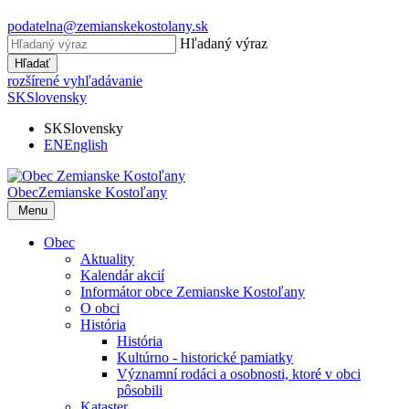
podatelna@zemianskekostolany.sk
Hľadaný výraz
Hľadať
rozšírené vyhľadávanie
SK
Slovensky
SK
Slovensky
EN
English
Obec
Zemianske Kostoľany
Menu
Obec
Aktuality
Kalendár akcií
Informátor obce Zemianske Kostoľany
O obci
História
História
Kultúrno - historické pamiatky
Významní rodáci a osobnosti, ktoré v obci
pôsobili
Kataster