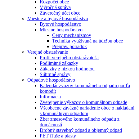
Rozpočet obce
Výročná správa
Záverečný účet obce
Miestne a bytové hospodárstvo
Bytové hospodárstvo
Miestne hospodárstvo
Ceny mechanizmov
Technika využívaná na údržbu obce
Preprav. poriadok
Verejné obstarávanie
Profil verejného obstarávateľa
Podlimitné zákazky
Zákazky z nízkou hodnotou
Súhrnné správy
Odpadové hospodárstvo
Kalendár zvozov komunálneho odpadu podľa
komodít
Informácia
Zverejnenie výkazov o komunálnom odpade
Všeobecne záväzné nariadenie obce o nakladaní
s komunálnym odpadom
Zber zmesového komunálneho odpadu z
domácností
Drobný stavebný odpad a objemný odpad
PET fľaše a plasty