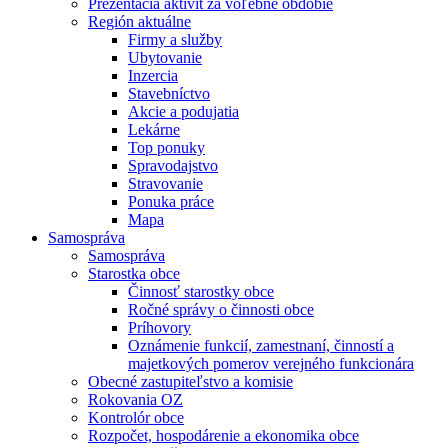
Prezentácia aktivít za voľebné obdobie
Región aktuálne
Firmy a služby
Ubytovanie
Inzercia
Stavebníctvo
Akcie a podujatia
Lekárne
Top ponuky
Spravodajstvo
Stravovanie
Ponuka práce
Mapa
Samospráva
Samospráva
Starostka obce
Činnosť starostky obce
Ročné správy o činnosti obce
Príhovory
Oznámenie funkcií, zamestnaní, činností a
majetkových pomerov verejného funkcionára
Obecné zastupiteľstvo a komisie
Rokovania OZ
Kontrolór obce
Rozpočet, hospodárenie a ekonomika obce