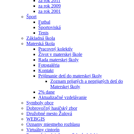
za rok 2011
za rok 2009
za rok 2001
Šport
Futbal
Športoviská
Tenis
Základná škola
Materská škola
Pracovný kolektív
Život v materskej škole
Rada materskej školy
Fotogaléria
Kontakt
Prijímanie detí do materskej školy
Zoznam prijatých a neprijatých detí do
Materskej školy
2% dane
Aktualizačné vzdelávanie
Symboly obce
Dobrovoľný hasičský zbor
Družobné mesto Žulová
WEBGIS
Oznamy miestneho rozhlasu
Virtuálny cintorín