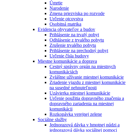
Úmrtie
Narodenie
Zmena priezviska po rozvode
Určenie otcovstva
Osobitná matrika
Evidencia obyvateľov a budov
Prihlásenie na trvalý pobyt
Odhlásenie z trvalého pobytu
Zrušenie trvalého pobytu
Prihlásenie na prechodný pobyt
Určenie čísla budovy
Miestne komunikácie a doprava
Cestný správny orgán na miestnych
komunikáciách
Zvláštne užívanie miestnej komunikácie
Zriadenie vjazdu z miestnej komunikácie
na susedné nehnuteľnosti
Uzávierka miestnej komunikácie
Určenie použitia dopravného značenia a
dopravného zariadenia na miestnej
komunikácii
Rozkopávka verejnej zelene
Sociálne služby
Jednorazová dávka v hmotnej núdzi a
jednorazová dávka sociálnej pomoci