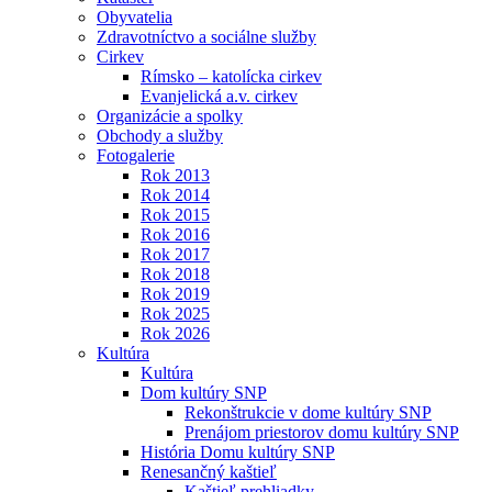
Obyvatelia
Zdravotníctvo a sociálne služby
Cirkev
Rímsko – katolícka cirkev
Evanjelická a.v. cirkev
Organizácie a spolky
Obchody a služby
Fotogalerie
Rok 2013
Rok 2014
Rok 2015
Rok 2016
Rok 2017
Rok 2018
Rok 2019
Rok 2025
Rok 2026
Kultúra
Kultúra
Dom kultúry SNP
Rekonštrukcie v dome kultúry SNP
Prenájom priestorov domu kultúry SNP
História Domu kultúry SNP
Renesančný kaštieľ
Kaštieľ prehliadky