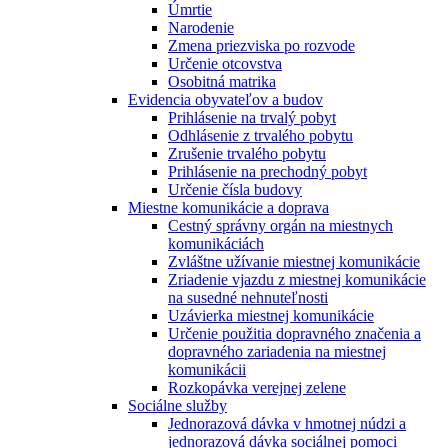
Úmrtie
Narodenie
Zmena priezviska po rozvode
Určenie otcovstva
Osobitná matrika
Evidencia obyvateľov a budov
Prihlásenie na trvalý pobyt
Odhlásenie z trvalého pobytu
Zrušenie trvalého pobytu
Prihlásenie na prechodný pobyt
Určenie čísla budovy
Miestne komunikácie a doprava
Cestný správny orgán na miestnych
komunikáciách
Zvláštne užívanie miestnej komunikácie
Zriadenie vjazdu z miestnej komunikácie
na susedné nehnuteľnosti
Uzávierka miestnej komunikácie
Určenie použitia dopravného značenia a
dopravného zariadenia na miestnej
komunikácii
Rozkopávka verejnej zelene
Sociálne služby
Jednorazová dávka v hmotnej núdzi a
jednorazová dávka sociálnej pomoci