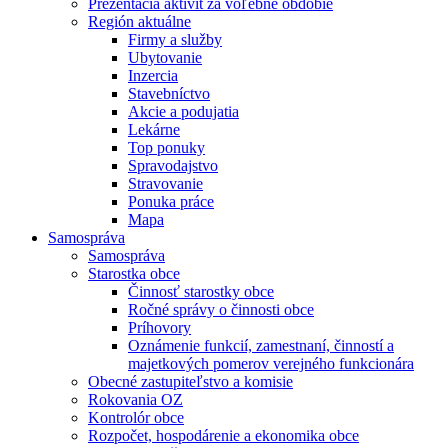
Prezentácia aktivít za voľebné obdobie
Región aktuálne
Firmy a služby
Ubytovanie
Inzercia
Stavebníctvo
Akcie a podujatia
Lekárne
Top ponuky
Spravodajstvo
Stravovanie
Ponuka práce
Mapa
Samospráva
Samospráva
Starostka obce
Činnosť starostky obce
Ročné správy o činnosti obce
Príhovory
Oznámenie funkcií, zamestnaní, činností a
majetkových pomerov verejného funkcionára
Obecné zastupiteľstvo a komisie
Rokovania OZ
Kontrolór obce
Rozpočet, hospodárenie a ekonomika obce