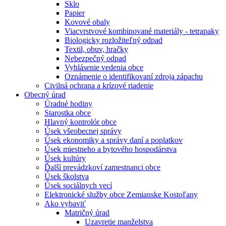
Sklo
Papier
Kovové obaly
Viacvrstvové kombinované materiály - tetrapaky
Biologicky rozložiteľný odpad
Textil, obuv, hračky
Nebezpečný odpad
Vyhlásenie vedenia obce
Oznámenie o identifikovaní zdroja zápachu
Civilná ochrana a krízové riadenie
Obecný úrad
Úradné hodiny
Starostka obce
Hlavný kontrolór obce
Úsek všeobecnej správy
Úsek ekonomiky a správy daní a poplatkov
Úsek miestneho a bytového hospodárstva
Úsek kultúry
Ďalší prevádzkoví zamestnanci obce
Úsek školstva
Úsek sociálnych vecí
Elektronické služby obce Zemianske Kostoľany
Ako vybaviť
Matričný úrad
Uzavretie manželstva