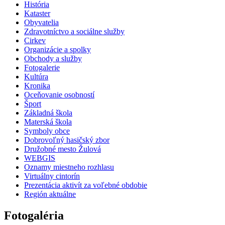
História
Kataster
Obyvatelia
Zdravotníctvo a sociálne služby
Cirkev
Organizácie a spolky
Obchody a služby
Fotogalerie
Kultúra
Kronika
Oceňovanie osobností
Šport
Základná škola
Materská škola
Symboly obce
Dobrovoľný hasičský zbor
Družobné mesto Žulová
WEBGIS
Oznamy miestneho rozhlasu
Virtuálny cintorín
Prezentácia aktivít za voľebné obdobie
Región aktuálne
Fotogaléria