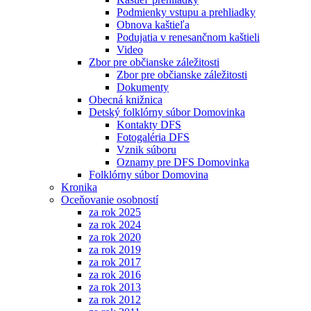
Podmienky vstupu a prehliadky
Obnova kaštieľa
Podujatia v renesančnom kaštieli
Video
Zbor pre občianske záležitosti
Zbor pre občianske záležitosti
Dokumenty
Obecná knižnica
Detský folklórny súbor Domovinka
Kontakty DFS
Fotogaléria DFS
Vznik súboru
Oznamy pre DFS Domovinka
Folklórny súbor Domovina
Kronika
Oceňovanie osobností
za rok 2025
za rok 2024
za rok 2020
za rok 2019
za rok 2017
za rok 2016
za rok 2013
za rok 2012