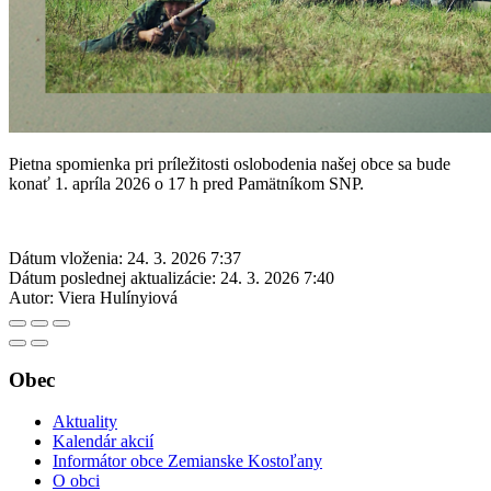
Pietna spomienka pri príležitosti oslobodenia našej obce sa bude
konať 1. apríla 2026 o 17 h pred Pamätníkom SNP.
Dátum vloženia:
24. 3. 2026 7:37
Dátum poslednej aktualizácie:
24. 3. 2026 7:40
Autor:
Viera Hulínyiová
Obec
Aktuality
Kalendár akcií
Informátor obce Zemianske Kostoľany
O obci