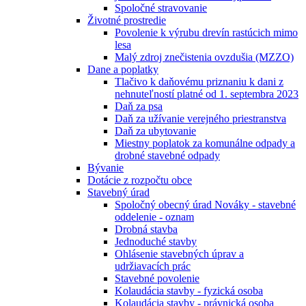
Spoločné stravovanie
Životné prostredie
Povolenie k výrubu drevín rastúcich mimo
lesa
Malý zdroj znečistenia ovzdušia (MZZO)
Dane a poplatky
Tlačivo k daňovému priznaniu k dani z
nehnuteľností platné od 1. septembra 2023
Daň za psa
Daň za užívanie verejného priestranstva
Daň za ubytovanie
Miestny poplatok za komunálne odpady a
drobné stavebné odpady
Bývanie
Dotácie z rozpočtu obce
Stavebný úrad
Spoločný obecný úrad Nováky - stavebné
oddelenie - oznam
Drobná stavba
Jednoduché stavby
Ohlásenie stavebných úprav a
udržiavacích prác
Stavebné povolenie
Kolaudácia stavby - fyzická osoba
Kolaudácia stavby - právnická osoba