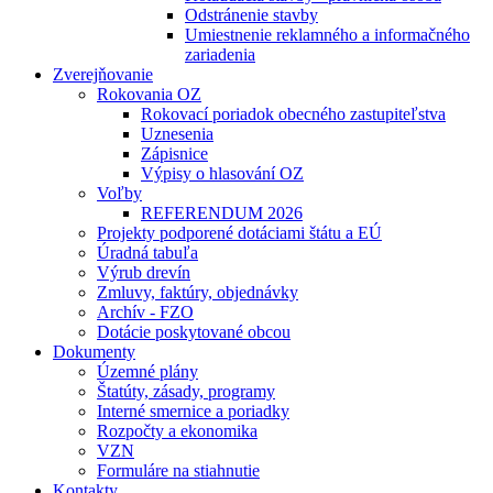
Odstránenie stavby
Umiestnenie reklamného a informačného
zariadenia
Zverejňovanie
Rokovania OZ
Rokovací poriadok obecného zastupiteľstva
Uznesenia
Zápisnice
Výpisy o hlasování OZ
Voľby
REFERENDUM 2026
Projekty podporené dotáciami štátu a EÚ
Úradná tabuľa
Výrub drevín
Zmluvy, faktúry, objednávky
Archív - FZO
Dotácie poskytované obcou
Dokumenty
Územné plány
Štatúty, zásady, programy
Interné smernice a poriadky
Rozpočty a ekonomika
VZN
Formuláre na stiahnutie
Kontakty