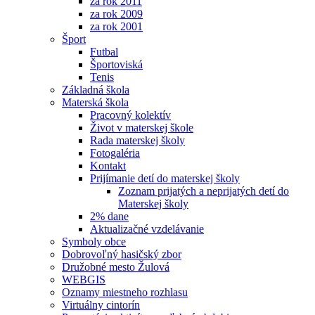
za rok 2011
za rok 2009
za rok 2001
Šport
Futbal
Športoviská
Tenis
Základná škola
Materská škola
Pracovný kolektív
Život v materskej škole
Rada materskej školy
Fotogaléria
Kontakt
Prijímanie detí do materskej školy
Zoznam prijatých a neprijatých detí do
Materskej školy
2% dane
Aktualizačné vzdelávanie
Symboly obce
Dobrovoľný hasičský zbor
Družobné mesto Žulová
WEBGIS
Oznamy miestneho rozhlasu
Virtuálny cintorín