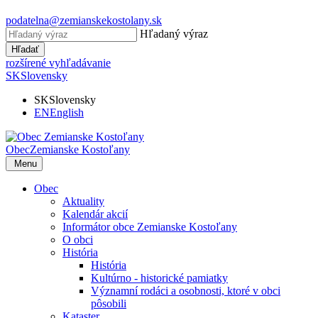
podatelna@zemianskekostolany.sk
Hľadaný výraz
Hľadať
rozšírené vyhľadávanie
SK
Slovensky
SK
Slovensky
EN
English
Obec
Zemianske Kostoľany
Menu
Obec
Aktuality
Kalendár akcií
Informátor obce Zemianske Kostoľany
O obci
História
História
Kultúrno - historické pamiatky
Významní rodáci a osobnosti, ktoré v obci
pôsobili
Kataster