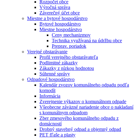
Rozpočet obce
Výročná správa
Záverečný účet obce
Miestne a bytové hospodárstvo
Bytové hospodárstvo
Miestne hospodárstvo
Ceny mechanizmov
Technika využívaná na údržbu obce
Preprav. poriadok
Verejné obstarávanie
Profil verejného obstarávateľa
Podlimitné zákazky
Zákazky z nízkou hodnotou
Súhrnné správy
Odpadové hospodárstvo
Kalendár zvozov komunálneho odpadu podľa
komodít
Informácia
Zverejnenie výkazov o komunálnom odpade
Všeobecne záväzné nariadenie obce o nakladaní
s komunálnym odpadom
Zber zmesového komunálneho odpadu z
domácností
Drobný stavebný odpad a objemný odpad
PET fľaše a plasty