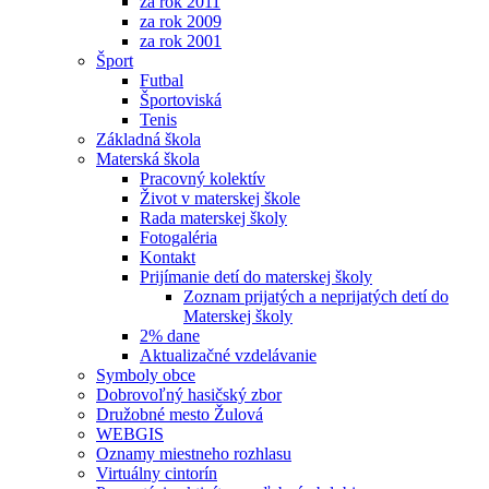
za rok 2011
za rok 2009
za rok 2001
Šport
Futbal
Športoviská
Tenis
Základná škola
Materská škola
Pracovný kolektív
Život v materskej škole
Rada materskej školy
Fotogaléria
Kontakt
Prijímanie detí do materskej školy
Zoznam prijatých a neprijatých detí do
Materskej školy
2% dane
Aktualizačné vzdelávanie
Symboly obce
Dobrovoľný hasičský zbor
Družobné mesto Žulová
WEBGIS
Oznamy miestneho rozhlasu
Virtuálny cintorín