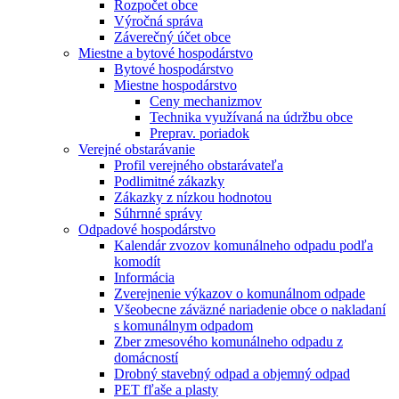
Rozpočet obce
Výročná správa
Záverečný účet obce
Miestne a bytové hospodárstvo
Bytové hospodárstvo
Miestne hospodárstvo
Ceny mechanizmov
Technika využívaná na údržbu obce
Preprav. poriadok
Verejné obstarávanie
Profil verejného obstarávateľa
Podlimitné zákazky
Zákazky z nízkou hodnotou
Súhrnné správy
Odpadové hospodárstvo
Kalendár zvozov komunálneho odpadu podľa
komodít
Informácia
Zverejnenie výkazov o komunálnom odpade
Všeobecne záväzné nariadenie obce o nakladaní
s komunálnym odpadom
Zber zmesového komunálneho odpadu z
domácností
Drobný stavebný odpad a objemný odpad
PET fľaše a plasty