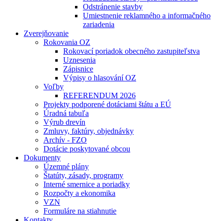
Odstránenie stavby
Umiestnenie reklamného a informačného
zariadenia
Zverejňovanie
Rokovania OZ
Rokovací poriadok obecného zastupiteľstva
Uznesenia
Zápisnice
Výpisy o hlasování OZ
Voľby
REFERENDUM 2026
Projekty podporené dotáciami štátu a EÚ
Úradná tabuľa
Výrub drevín
Zmluvy, faktúry, objednávky
Archív - FZO
Dotácie poskytované obcou
Dokumenty
Územné plány
Štatúty, zásady, programy
Interné smernice a poriadky
Rozpočty a ekonomika
VZN
Formuláre na stiahnutie
Kontakty