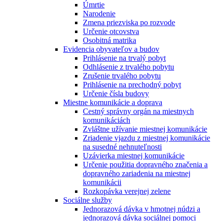
Úmrtie
Narodenie
Zmena priezviska po rozvode
Určenie otcovstva
Osobitná matrika
Evidencia obyvateľov a budov
Prihlásenie na trvalý pobyt
Odhlásenie z trvalého pobytu
Zrušenie trvalého pobytu
Prihlásenie na prechodný pobyt
Určenie čísla budovy
Miestne komunikácie a doprava
Cestný správny orgán na miestnych
komunikáciách
Zvláštne užívanie miestnej komunikácie
Zriadenie vjazdu z miestnej komunikácie
na susedné nehnuteľnosti
Uzávierka miestnej komunikácie
Určenie použitia dopravného značenia a
dopravného zariadenia na miestnej
komunikácii
Rozkopávka verejnej zelene
Sociálne služby
Jednorazová dávka v hmotnej núdzi a
jednorazová dávka sociálnej pomoci