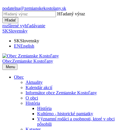
podatelna@zemianskekostolany.sk
Hľadaný výraz
Hľadať
rozšírené vyhľadávanie
SK
Slovensky
SK
Slovensky
EN
English
Obec
Zemianske Kostoľany
Menu
Obec
Aktuality
Kalendár akcií
Informátor obce Zemianske Kostoľany
O obci
História
História
Kultúrno - historické pamiatky
Významní rodáci a osobnosti, ktoré v obci
pôsobili
Kataster