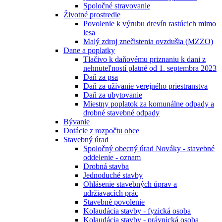
Spoločné stravovanie
Životné prostredie
Povolenie k výrubu drevín rastúcich mimo
lesa
Malý zdroj znečistenia ovzdušia (MZZO)
Dane a poplatky
Tlačivo k daňovému priznaniu k dani z
nehnuteľností platné od 1. septembra 2023
Daň za psa
Daň za užívanie verejného priestranstva
Daň za ubytovanie
Miestny poplatok za komunálne odpady a
drobné stavebné odpady
Bývanie
Dotácie z rozpočtu obce
Stavebný úrad
Spoločný obecný úrad Nováky - stavebné
oddelenie - oznam
Drobná stavba
Jednoduché stavby
Ohlásenie stavebných úprav a
udržiavacích prác
Stavebné povolenie
Kolaudácia stavby - fyzická osoba
Kolaudácia stavby - právnická osoba