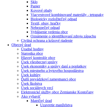
Sklo
Papier
Kovové obaly
Viacvrstvové kombinované materiály - tetrapaky
Biologicky rozložiteľný odpad
Textil, obuv, hračky
Nebezpečný odpad
Vyhlásenie vedenia obce
Oznámenie o identifikovaní zdroja zápachu
Civilná ochrana a krízové riadenie
Obecný úrad
Úradné hodiny
Starostka obce
Hlavný kontrolór obce
Úsek všeobecnej správy
Úsek ekonomiky a správy daní a poplatkov
Úsek miestneho a bytového hospodárstva
Úsek kultúry
Ďalší prevádzkoví zamestnanci obce
Úsek školstva
Úsek sociálnych vecí
Elektronické služby obce Zemianske Kostoľany
Ako vybaviť
Matričný úrad
Uzavretie manželstva