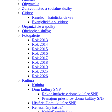
Obyvatelia
Zdravotníctvo a sociálne služby
Cirkev
Rímsko – katolícka cirkev
Evanjelická a.v. cirkev
Organizácie a spolky
Obchody a služby
Fotogalerie
Rok 2013
Rok 2014
Rok 2015
Rok 2016
Rok 2017
Rok 2018
Rok 2019
Rok 2025
Rok 2026
Kultúra
Kultúra
Dom kultúry SNP
Rekonštrukcie v dome kultúry SNP
Prenájom priestorov domu kultúry SNP
História Domu kultúry SNP
Renesančný kaštieľ
Kaštieľ prehliadky