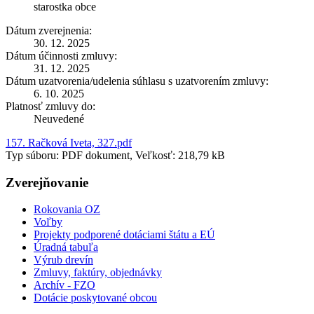
starostka obce
Dátum zverejnenia:
30. 12. 2025
Dátum účinnosti zmluvy:
31. 12. 2025
Dátum uzatvorenia/udelenia súhlasu s uzatvorením zmluvy:
6. 10. 2025
Platnosť zmluvy do:
Neuvedené
157. Račková Iveta, 327.pdf
Typ súboru: PDF dokument, Veľkosť: 218,79 kB
Zverejňovanie
Rokovania OZ
Voľby
Projekty podporené dotáciami štátu a EÚ
Úradná tabuľa
Výrub drevín
Zmluvy, faktúry, objednávky
Archív - FZO
Dotácie poskytované obcou