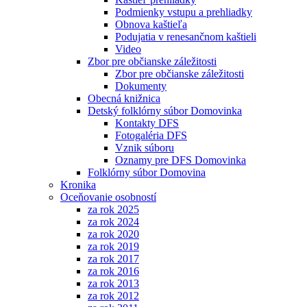
Podmienky vstupu a prehliadky
Obnova kaštieľa
Podujatia v renesančnom kaštieli
Video
Zbor pre občianske záležitosti
Zbor pre občianske záležitosti
Dokumenty
Obecná knižnica
Detský folklórny súbor Domovinka
Kontakty DFS
Fotogaléria DFS
Vznik súboru
Oznamy pre DFS Domovinka
Folklórny súbor Domovina
Kronika
Oceňovanie osobností
za rok 2025
za rok 2024
za rok 2020
za rok 2019
za rok 2017
za rok 2016
za rok 2013
za rok 2012